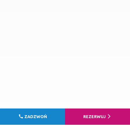
call
arrow_forward_ios
ZADZWOŃ
REZERWUJ