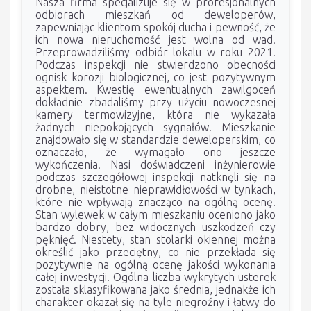
Nasza firma specjalizuje się w profesjonalnych
odbiorach mieszkań od deweloperów,
zapewniając klientom spokój ducha i pewność, że
ich nowa nieruchomość jest wolna od wad.
Przeprowadziliśmy odbiór lokalu w roku 2021.
Podczas inspekcji nie stwierdzono obecności
ognisk korozji biologicznej, co jest pozytywnym
aspektem. Kwestię ewentualnych zawilgoceń
dokładnie zbadaliśmy przy użyciu nowoczesnej
kamery termowizyjne, która nie wykazała
żadnych niepokojących sygnałów. Mieszkanie
znajdowało się w standardzie deweloperskim, co
oznaczało, że wymagało ono jeszcze
wykończenia. Nasi doświadczeni inżynierowie
podczas szczegółowej inspekcji natknęli się na
drobne, nieistotne nieprawidłowości w tynkach,
które nie wpływają znacząco na ogólną ocenę.
Stan wylewek w całym mieszkaniu oceniono jako
bardzo dobry, bez widocznych uszkodzeń czy
pęknięć. Niestety, stan stolarki okiennej można
określić jako przeciętny, co nie przekłada się
pozytywnie na ogólną ocenę jakości wykonania
całej inwestycji. Ogólna liczba wykrytych usterek
została sklasyfikowana jako średnia, jednakże ich
charakter okazał się na tyle niegroźny i łatwy do