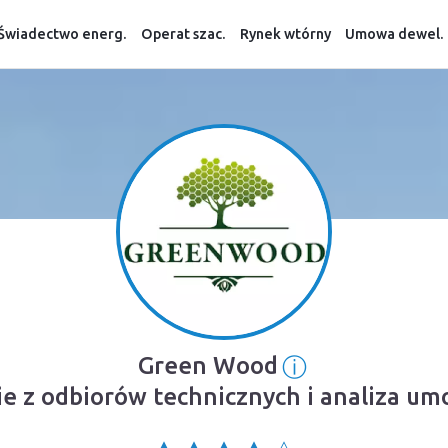
Świadectwo energ.
Operat szac.
Rynek wtórny
Umowa dewel.
ⓘ
Green Wood
Informacja o 
e z odbiorów technicznych i analiza u