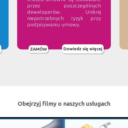
przez poszczególnych
deweloperów. Uniknij
niepotrzebnych ryzyk przy
podpisywaniu umowy.
Dowiedz się więcej
ZAMÓW
Obejrzyj filmy o naszych usługach