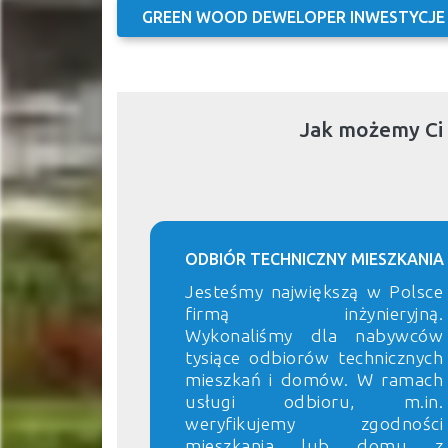
GREEN WOOD DEWELOPER INWESTYCJE
Jak możemy Ci
ODBIÓR TECHNICZNY MIESZKANIA
Jesteśmy największą w Polsce
firmą inżynieryjną.
Wykonaliśmy dla nabywców
tysiące odbiorów technicznych
mieszkań i domów. W ramach
usługi odbioru, m.in.
weryfikujemy zgodności
mieszkania lub domu z