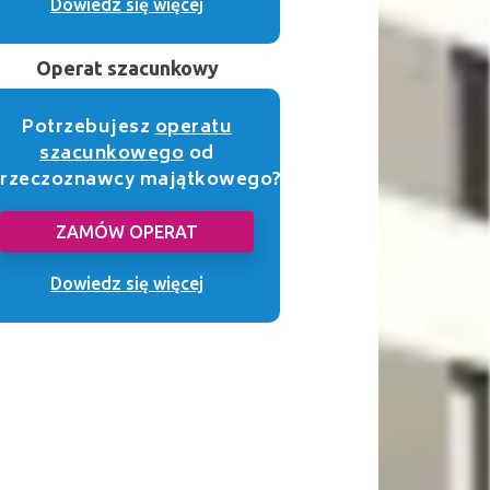
Dowiedz się więcej
Operat szacunkowy
Potrzebujesz
operatu
szacunkowego
od
rzeczoznawcy majątkowego?
ZAMÓW OPERAT
Dowiedz się więcej