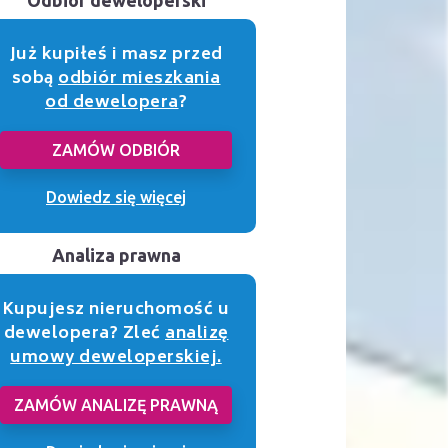
Już kupiłeś i masz przed
sobą
odbiór mieszkania
od dewelopera
?
ZAMÓW ODBIÓR
Dowiedz się więcej
Analiza prawna
Kupujesz nieruchomość u
dewelopera? Zleć
analizę
umowy deweloperskiej.
ZAMÓW ANALIZĘ PRAWNĄ