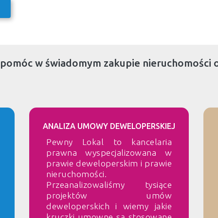
 pomóc w świadomym zakupie nieruchomości 
ANALIZA UMOWY DEWELOPERSKIEJ
Pewny Lokal to kancelaria
prawna wyspecjalizowana w
prawie deweloperskim i prawie
nieruchomości.
Przeanalizowaliśmy tysiące
projektów umów
deweloperskich i wiemy jakie
kruczki umowne są stosowane