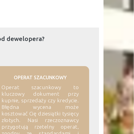
od dewelopera?
OPERAT SZACUNKOWY
Operat szacunkowy to
kluczowy dokument przy
kupnie, sprzedaży czy kredycie.
Błędna wycena może
kosztować Cię dziesiątki tysięcy
złotych. Nasi rzeczoznawcy
przygotują rzetelny operat,
zgodny ze standardami i