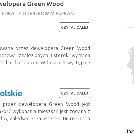
dewelopera Green Wood
Y LOKAL Z ODBIORÓW MIESZKAŃ
CZYTAJ DALEJ
dowana przez dewelopera Green Wood
aprawa znalezionych usterek wymaga
est bardzo dobra. W lokalach występuje
olskie
CZYTAJ DALEJ
a przez dewelopera Green Wood jest
akość wykonania mieszkań jest zgodna z
ują zaledwie kilka usterek. Biuro Green
Inż