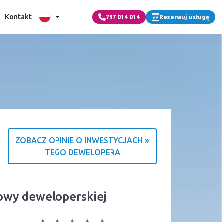
Kontakt
797 014 014
Rezerwuj usługę
ZOBACZ OPINIE O INWESTYCJACH »
TEGO DEWELOPERA
źródle ocen
mowy deweloperskiej