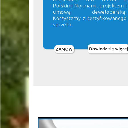
Polskimi Normami, projektem i
umową deweloperską.
Korzystamy z certyfikowanego
sprzętu.
Dowiedz się więcej
ZAMÓW