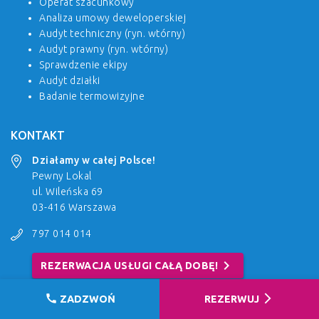
Operat szacunkowy
Analiza umowy deweloperskiej
Audyt techniczny (ryn. wtórny)
Audyt prawny (ryn. wtórny)
Sprawdzenie ekipy
Audyt działki
Badanie termowizyjne
KONTAKT
Działamy w całej Polsce!
Pewny Lokal
ul. Wileńska 69
03-416 Warszawa
797 014 014
chevron_right
REZERWACJA USŁUGI CAŁĄ DOBĘ!
call
arrow_forward_ios
Odwiedź nas na Facebooku!
ZADZWOŃ
REZERWUJ