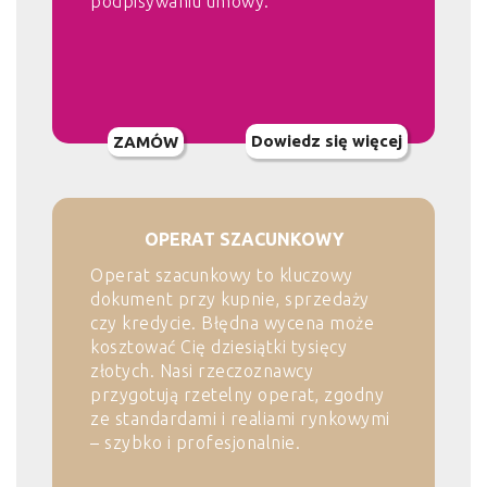
podpisywaniu umowy.
Dowiedz się więcej
ZAMÓW
OPERAT SZACUNKOWY
Operat szacunkowy to kluczowy
dokument przy kupnie, sprzedaży
czy kredycie. Błędna wycena może
kosztować Cię dziesiątki tysięcy
złotych. Nasi rzeczoznawcy
przygotują rzetelny operat, zgodny
ze standardami i realiami rynkowymi
– szybko i profesjonalnie.