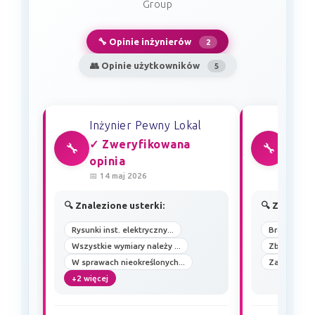
Group
🔧 Opinie inżynierów
2
👥 Opinie użytkowników
5
Inżynier Pewny Lokal
Inżyn
✓ Zweryfikowana
✓ Zw
🔧
🔧
opinia
opin
📅 14 maj 2026
📅 12 l
🔍 Znalezione usterki:
🔍 Znalezio
Rysunki inst. elektryczny...
Brak opisu ta
Wszystkie wymiary należy ...
Zbyt duża w
W sprawach nieokreślonych...
Zawilgoceni
+2 więcej