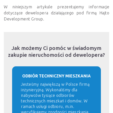
W niniejszym artykule prezentujemy informacje
dotyczące dewelopera działającego pod firmą Hajto
Development Group.
Jak możemy Ci pomóc w świadomym
zakupie nieruchomości od dewelopera?
ODBIÓR TECHNICZNY MIESZKANIA
Jesteśmy największą w Polsce firmą
inżynieryjną. Wykonaliśmy dla
nabywców tysiące odbiorów
technicznych mieszkań i domów. W
ramach usługi odbioru, m.in.
weryfikujemy zgodności mieszkania