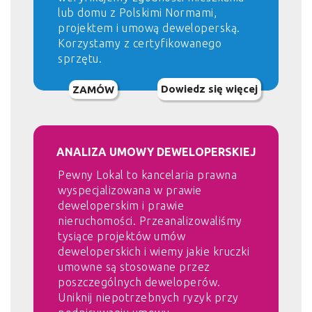
lub domu z Polskimi Normami,
projektem i umową deweloperską.
Korzystamy z certyfikowanego
sprzętu.
Dowiedz się więcej
ZAMÓW
ANALIZA UMOWY DEWELOPERSKIEJ
Pewny Lokal to kancelaria prawna
wyspecjalizowana w prawie
deweloperskim i prawie
nieruchomości. Przeanalizowaliśmy
tysiące projektów umów
deweloperskich i wiemy jakie kruczki
umowne są stosowane przez
poszczególnych deweloperów.
Uniknij niepotrzebnych ryzyk przy