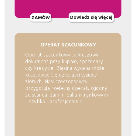
Dowiedz się więcej
ZAMÓW
OPERAT SZACUNKOWY
Operat szacunkowy to kluczowy
dokument przy kupnie, sprzedaży
czy kredycie. Błędna wycena może
kosztować Cię dziesiątki tysięcy
złotych. Nasi rzeczoznawcy
przygotują rzetelny operat, zgodny
ze standardami i realiami rynkowymi
– szybko i profesjonalnie.