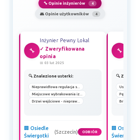
🔧 Opinie inżynierów
4
👥 Opinie użytkowników
4
Inżynier Pewny Lokal
Inżyn
✓ Zweryfikowana
✓ Zw
🔧
🔧
opinia
opin
📅 03 lut 2025
📅 27 s
🔍 Znalezione usterki:
🔍 Znalezio
Nieprawidłowa regulacja s...
Uszkodzenia
Miejscowe wybrakowania iz...
Pęknięcia/z
Drzwi wejściowe - niepraw...
Brak możliwo
🏢 Osiedle
🏢 Osiedle
(Szczecin)
ODBIÓR
Świergotki
Świergotki