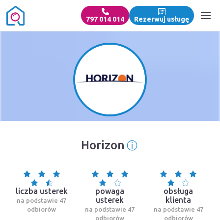
797 014 014
Rezerwuj usługę
ⓘ
Horizon
Informacja o źró
liczba usterek
powaga
obsługa
usterek
klienta
na podstawie 47
odbiorów
na podstawie 47
na podstawie 47
odbiorów
odbiorów