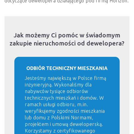
dotyczące dewelopera działającego pod firmą Horizon.
Jak możemy Ci pomóc w świadomym
zakupie nieruchomości od dewelopera?
ODBIÓR TECHNICZNY MIESZKANIA
Jesteśmy największą w Polsce firmą
inżynieryjną. Wykonaliśmy dla
nabywców tysiące odbiorów
technicznych mieszkań i domów. W
ramach usługi odbioru, m.in.
weryfikujemy zgodności mieszkania
lub domu z Polskimi Normami,
projektem i umową deweloperską.
Korzystamy z certyfikowanego