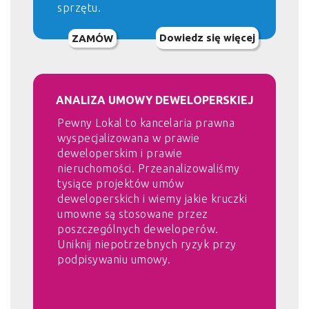
sprzętu.
Dowiedz się więcej
ZAMÓW
ANALIZA UMOWY DEWELOPERSKIEJ
Pewny Lokal to kancelaria prawna
wyspecjalizowana w prawie
deweloperskim i prawie
nieruchomości. Przeanalizowaliśmy
tysiące projektów umów
deweloperskich i wiemy jakie kruczki
umowne są stosowane przez
poszczególnych deweloperów.
Uniknij niepotrzebnych ryzyk przy
podpisywaniu umowy.