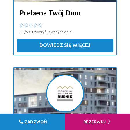
Prebena Twój Dom
0.0/5 z 1 zweryfikowanych opinii
DOWIEDZ SIĘ WIĘCEJ
call
arrow_forward_ios
ZADZWOŃ
REZERWUJ