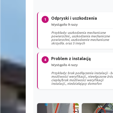
Odpryski i uszkodzenia
1
Wystąpiło 9 razy
Przykłady: uszkodzenia mechaniczne
powierzchni., uszkodzenia mechaniczne
powierzchni, uszkodzenie mechaniczne
skrzydła. oraz 5 innych
Problem z instalacją
4
Wystąpiło 4 razy
Przykłady: brak podłączenia instalacji - b
możliwości weryfikacji., niewłączone źró
ciepła/brak możliwości weryfikacji
instalacji., niedziałający domofon