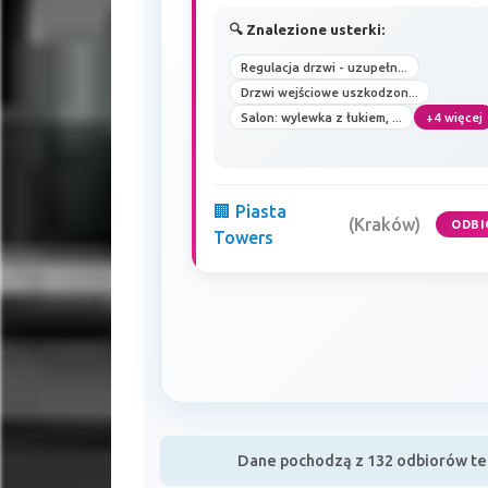
🔍 Znalezione usterki:
Regulacja drzwi - uzupełn...
Drzwi wejściowe uszkodzon...
Salon: wylewka z łukiem, ...
+4 więcej
🏢 Piasta
(Kraków)
ODBI
Towers
Dane pochodzą z 132 odbiorów tec