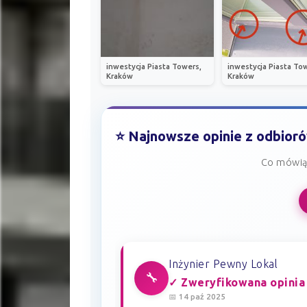
inwestycja Piasta Towers,
inwestycja Piasta To
Kraków
Kraków
⭐ Najnowsze opinie z odbior
Co mówią 
Inżynier Pewny Lokal
🔧
✓ Zweryfikowana opinia
📅 14 paź 2025