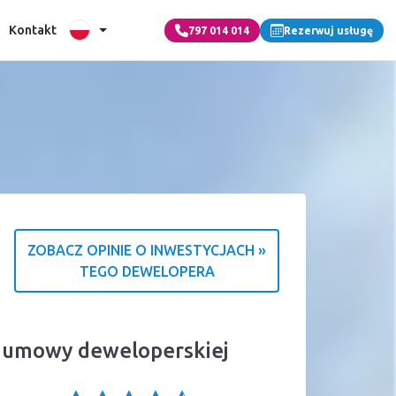
Kontakt
797 014 014
Rezerwuj usługę
ZOBACZ OPINIE O INWESTYCJACH »
TEGO DEWELOPERA
a o źródle ocen
za umowy deweloperskiej