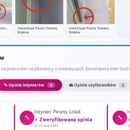
wers,
inwestycja Piasta Towers,
inwestycja Piasta Towers,
Kraków
Kraków
ów
inżynierowie i użytkownicy o inwestycjach dewelopera Inter-bud
🔧 Opinie inżynierów
👥 Opinie użytkowników
3
2
Inżynier Pewny Lokal
I
🔧
🔧
✓ Zweryfikowana opinia
✓
📅 23 wrz 2025
