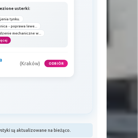
ezione usterki:
jenia tynku.
nica - poprawa lewe...
dzenie mechaniczne w...
ięcej
a
(Kraków)
ODBIÓR
tyki są aktualizowane na bieżąco.