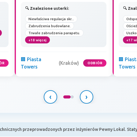
🔍 Znalezione usterki:
🔍 Znal
Niewłaściwa regulacja skr...
Odspo
Zabrudzenia budowlane.
Oścież
Trwałe zabrudzenia parapetu.
Uszko
+18 więcej
+17 w
🏢 Piasta
🏢 Piast
(Kraków)
ÓR
ODBIÓR
Towers
Towers
‹
›
hnicznych przeprowadzonych przez inżynierów Pewny Lokal. Statys