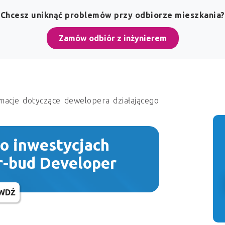
Chcesz uniknąć problemów przy odbiorze mieszkania?
Zamów odbiór z inżynierem
macje dotyczące dewelopera działającego
 o inwestycjach
r-bud Developer
WDŹ