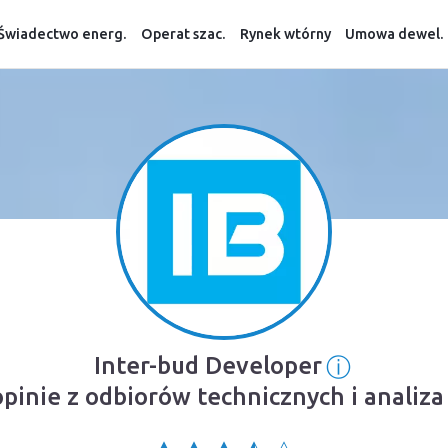
Świadectwo energ.
Operat szac.
Rynek wtórny
Umowa dewel.
ⓘ
Inter-bud Developer
Informacj
opinie z odbiorów technicznych i anali