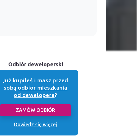
Odbiór deweloperski
Już kupiłeś i masz przed
sobą
odbiór mieszkania
od dewelopera
?
ZAMÓW ODBIÓR
Dowiedz się więcej