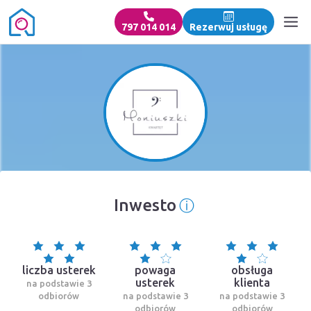
797 014 014
Rezerwuj usługę
ⓘ
Inwesto
Informacja o źró
liczba usterek
powaga
obsługa
usterek
klienta
na podstawie 3
odbiorów
na podstawie 3
na podstawie 3
odbiorów
odbiorów