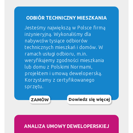
ODBIÓR TECHNICZNY MIESZKANIA
Jesteśmy największą w Polsce firmą
inżynieryjną. Wykonaliśmy dla
nabywców tysiące odbiorów
technicznych mieszkań i domów. W
ramach usługi odbioru, m.in.
weryfikujemy zgodności mieszkania
lub domu z Polskimi Normami,
projektem i umową deweloperską.
Korzystamy z certyfikowanego
sprzętu.
Dowiedz się więcej
ZAMÓW
ANALIZA UMOWY DEWELOPERSKIEJ