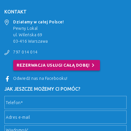
KONTAKT
Działamy w całej Polsce!
Pewny Lokal
ul. Wileńska 69
03-416 Warszawa
797 014 014
chevron_right
REZERWACJA USŁUGI CAŁĄ DOBĘ!
Odwiedź nas na Facebooku!
JAK JESZCZE MOŻEMY CI POMÓC?