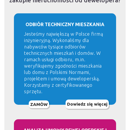
zakupie nieruchomości od dewelopera?
ODBIÓR TECHNICZNY MIESZKANIA
Jesteśmy największą w Polsce firmą
inżynieryjną. Wykonaliśmy dla
nabywców tysiące odbiorów
technicznych mieszkań i domów. W
ramach usługi odbioru, m.in.
weryfikujemy zgodności mieszkania
lub domu z Polskimi Normami,
projektem i umową deweloperską.
Korzystamy z certyfikowanego
sprzętu.
Dowiedz się więcej
ZAMÓW