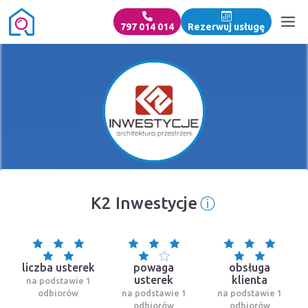
797 014 014
Rezerwuj usługę
ⓘ
K2 Inwestycje
Informacja o 
liczba usterek
powaga
obsługa
usterek
klienta
na podstawie 1
odbiorów
na podstawie 1
na podstawie 1
odbiorów
odbiorów