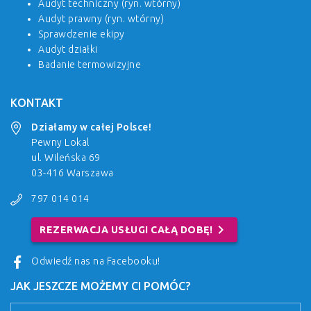
Audyt techniczny (ryn. wtórny)
Audyt prawny (ryn. wtórny)
Sprawdzenie ekipy
Audyt działki
Badanie termowizyjne
KONTAKT
Działamy w całej Polsce!
Pewny Lokal
ul. Wileńska 69
03-416 Warszawa
797 014 014
chevron_right
REZERWACJA USŁUGI CAŁĄ DOBĘ!
Odwiedź nas na Facebooku!
JAK JESZCZE MOŻEMY CI POMÓC?