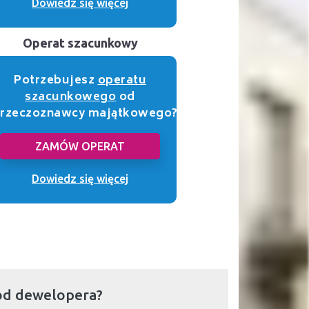
Dowiedz się więcej
Operat szacunkowy
Potrzebujesz
operatu
szacunkowego
od
rzeczoznawcy majątkowego?
ZAMÓW OPERAT
Dowiedz się więcej
od dewelopera?