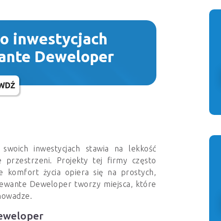
 o inwestycjach
ante Deweloper
WDŹ
woich inwestycjach stawia na lekkość
e przestrzeni. Projekty tej firmy często
ie komfort życia opiera się na prostych,
Lewante Deweloper tworzy miejsca, które
nowadze.
eweloper