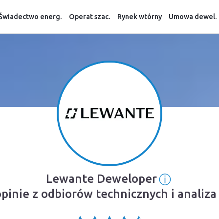
Świadectwo energ.
Operat szac.
Rynek wtórny
Umowa dewel.
ⓘ
Lewante Deweloper
Informacj
pinie z odbiorów technicznych i analiz