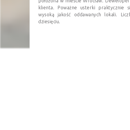
położona w mieście Wrocław. Deweloper 
klienta. Poważne usterki praktycznie 
wysoką jakość oddawanych lokali. Lic
dziesięciu.