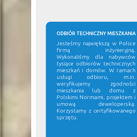
ODBIÓR TECHNICZNY MIESZKANIA
Jesteśmy największą w Polsce
firmą inżynieryjną.
Wykonaliśmy dla nabywców
tysiące odbiorów technicznych
mieszkań i domów. W ramach
usługi odbioru, m.in.
weryfikujemy zgodności
mieszkania lub domu z
Polskimi Normami, projektem i
umową deweloperską.
Korzystamy z certyfikowanego
sprzętu.