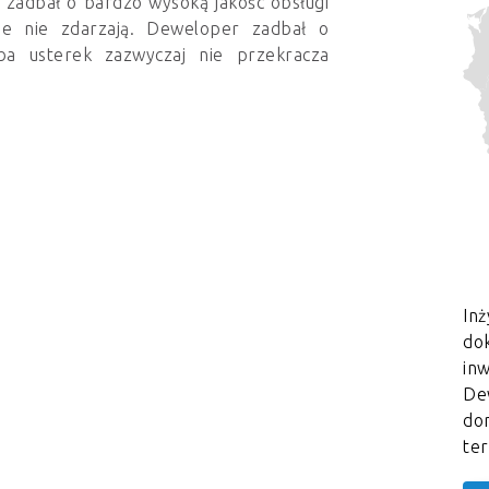
zadbał o bardzo wysoką jakośc obsługi
sie nie zdarzają. Deweloper zadbał o
zba usterek zazwyczaj nie przekracza
Inż
dok
in
De
do
te