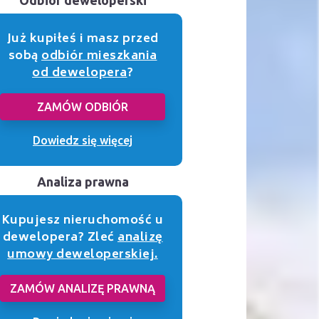
Już kupiłeś i masz przed
sobą
odbiór mieszkania
od dewelopera
?
ZAMÓW ODBIÓR
Dowiedz się więcej
Analiza prawna
Kupujesz nieruchomość u
dewelopera? Zleć
analizę
umowy deweloperskiej.
ZAMÓW ANALIZĘ PRAWNĄ