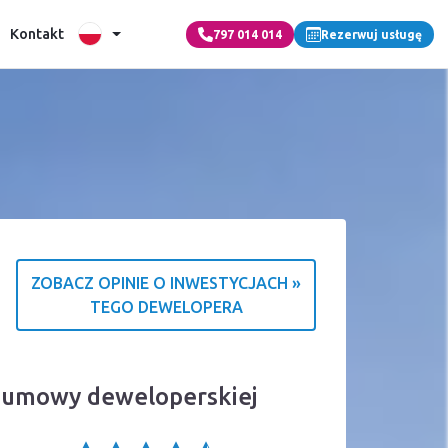
Kontakt
797 014 014
Rezerwuj usługę
ZOBACZ OPINIE O INWESTYCJACH »
TEGO DEWELOPERA
a o źródle ocen
a umowy deweloperskiej