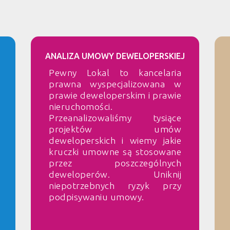
ANALIZA UMOWY DEWELOPERSKIEJ
Pewny Lokal to kancelaria
prawna wyspecjalizowana w
prawie deweloperskim i prawie
nieruchomości.
Przeanalizowaliśmy tysiące
projektów umów
deweloperskich i wiemy jakie
kruczki umowne są stosowane
przez poszczególnych
deweloperów. Uniknij
niepotrzebnych ryzyk przy
podpisywaniu umowy.