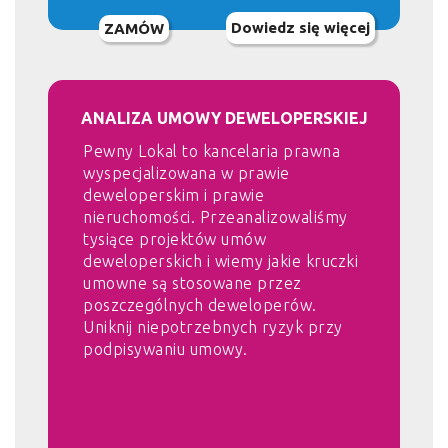
Dowiedz się więcej
ZAMÓW
ANALIZA UMOWY DEWELOPERSKIEJ
Pewny Lokal to kancelaria prawna
wyspecjalizowana w prawie
deweloperskim i prawie
nieruchomości. Przeanalizowaliśmy
tysiące projektów umów
deweloperskich i wiemy jakie kruczki
umowne są stosowane przez
poszczególnych deweloperów.
Uniknij niepotrzebnych ryzyk przy
podpisywaniu umowy.