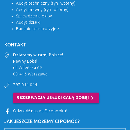
Audyt techniczny (ryn. wtórny)
Audyt prawny (ryn. wtórny)
Sprawdzenie ekipy
Audyt działki
Badanie termowizyjne
KONTAKT
Działamy w całej Polsce!
Pewny Lokal
ul. Wileńska 69
03-416 Warszawa
797 014 014
chevron_right
REZERWACJA USŁUGI CAŁĄ DOBĘ!
Odwiedź nas na Facebooku!
JAK JESZCZE MOŻEMY CI POMÓC?