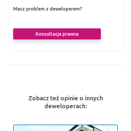
Masz problem z deweloperem?
Nasi prawnicy pomogą Ci w sporze z
deweloperem.
Konsultacja prawna
Zobacz też opinie o innych
deweloperach: