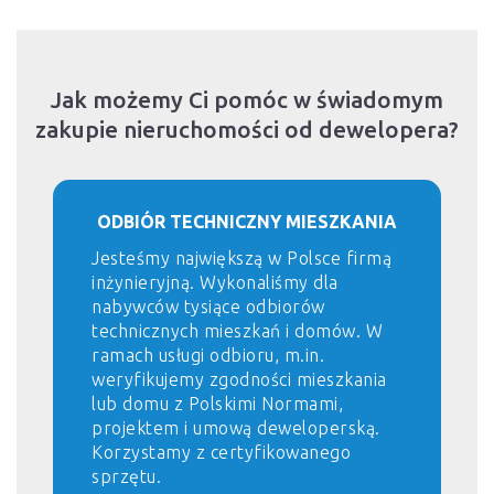
Jak możemy Ci pomóc w świadomym
zakupie nieruchomości od dewelopera?
ODBIÓR TECHNICZNY MIESZKANIA
Jesteśmy największą w Polsce firmą
inżynieryjną. Wykonaliśmy dla
nabywców tysiące odbiorów
technicznych mieszkań i domów. W
ramach usługi odbioru, m.in.
weryfikujemy zgodności mieszkania
lub domu z Polskimi Normami,
projektem i umową deweloperską.
Korzystamy z certyfikowanego
sprzętu.