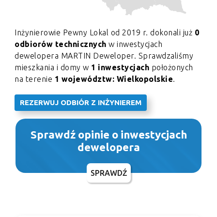
Inżynierowie Pewny Lokal od 2019 r. dokonali już
0
odbiorów technicznych
w inwestycjach
dewelopera MARTIN Deweloper. Sprawdzaliśmy
mieszkania i domy w
1 inwestycjach
położonych
na terenie
1 województw: Wielkopolskie
.
REZERWUJ ODBIÓR Z INŻYNIEREM
Sprawdź opinie o inwestycjach
dewelopera
SPRAWDŹ