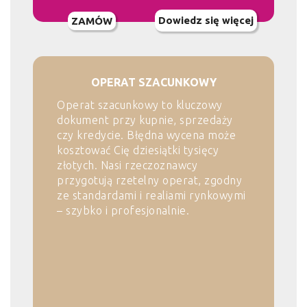
Dowiedz się więcej
ZAMÓW
OPERAT SZACUNKOWY
Operat szacunkowy to kluczowy
dokument przy kupnie, sprzedaży
czy kredycie. Błędna wycena może
kosztować Cię dziesiątki tysięcy
złotych. Nasi rzeczoznawcy
przygotują rzetelny operat, zgodny
ze standardami i realiami rynkowymi
– szybko i profesjonalnie.