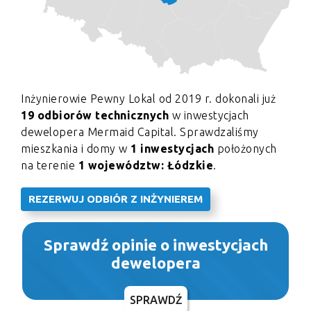
Inżynierowie Pewny Lokal od 2019 r. dokonali już
19 odbiorów technicznych
w inwestycjach
dewelopera Mermaid Capital. Sprawdzaliśmy
mieszkania i domy w
1 inwestycjach
położonych
na terenie
1 województw: Łódzkie
.
REZERWUJ ODBIÓR Z INŻYNIEREM
Sprawdź opinie o inwestycjach
dewelopera
SPRAWDŹ