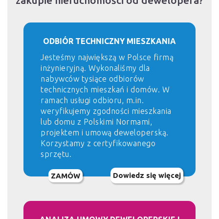
zakupie nieruchomości od dewelopera?
ODBIÓR TECHNICZNY MIESZKANIA
Jesteśmy największą w Polsce firmą
inżynieryjną. Wykonaliśmy dla
nabywców tysiące odbiorów
technicznych mieszkań i domów. W
ramach usługi odbioru, m.in.
weryfikujemy zgodności mieszkania
lub domu z Polskimi Normami,
projektem i umową deweloperską.
Korzystamy z certyfikowanego
sprzętu.
Dowiedz się więcej
ZAMÓW