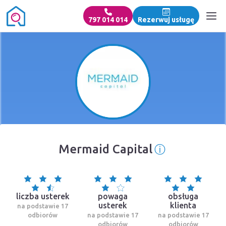
797 014 014
Rezerwuj usługę
ⓘ
Mermaid Capital
Informacja 
liczba usterek
powaga
obsługa
usterek
klienta
na podstawie 17
odbiorów
na podstawie 17
na podstawie 17
odbiorów
odbiorów