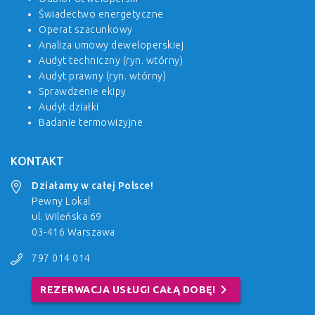
Świadectwo energetyczne
Operat szacunkowy
Analiza umowy deweloperskiej
Audyt techniczny (ryn. wtórny)
Audyt prawny (ryn. wtórny)
Sprawdzenie ekipy
Audyt działki
Badanie termowizyjne
KONTAKT
Działamy w całej Polsce!
Pewny Lokal
ul. Wileńska 69
03-416 Warszawa
797 014 014
chevron_right
REZERWACJA USŁUGI CAŁĄ DOBĘ!