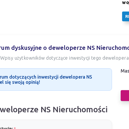
wo
R
rum dyskusyjne o deweloperze NS Nieruchomo
Wpisy użytkowników dotyczące inwestycji tego dewelopera
Mas
Nas
rum dotyczących inwestycji dewelopera NS
l się swoją opinią!
dew
eweloperze NS Nieruchomości
tycję:
*