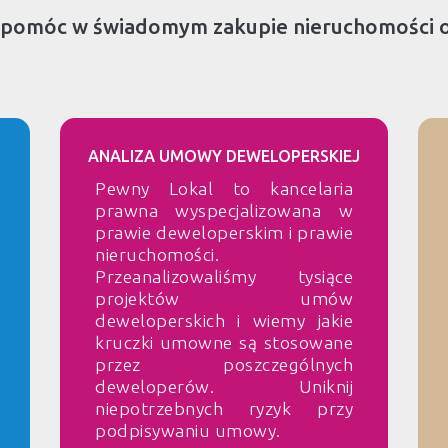
 pomóc w świadomym zakupie nieruchomości 
ANALIZA UMOWY DEWELOPERSKIEJ
Pewny Lokal to kancelaria
prawna wyspecjalizowana w
prawie deweloperskim i prawie
nieruchomości.
Przeanalizowaliśmy tysiące
projektów umów
deweloperskich i wiemy jakie
kruczki umowne są stosowane
przez poszczególnych
deweloperów. Uniknij
niepotrzebnych ryzyk przy
podpisywaniu umowy.