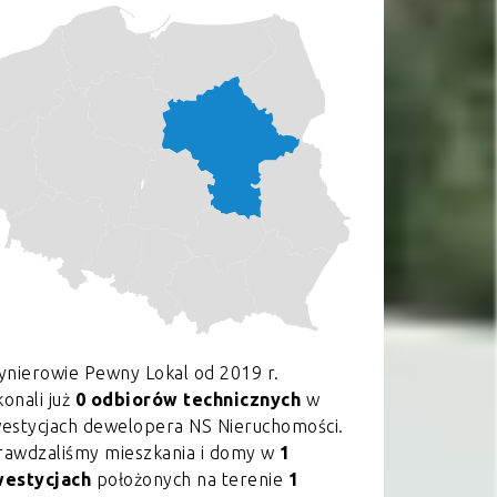
ynierowie Pewny Lokal od 2019 r.
onali już
0 odbiorów technicznych
w
westycjach dewelopera NS Nieruchomości.
rawdzaliśmy mieszkania i domy w
1
westycjach
położonych na terenie
1