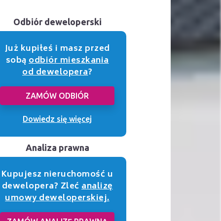
Odbiór deweloperski
Już kupiłeś i masz przed
sobą
odbiór mieszkania
od dewelopera
?
ZAMÓW ODBIÓR
Dowiedz się więcej
Analiza prawna
Kupujesz nieruchomość u
dewelopera? Zleć
analizę
umowy deweloperskiej.