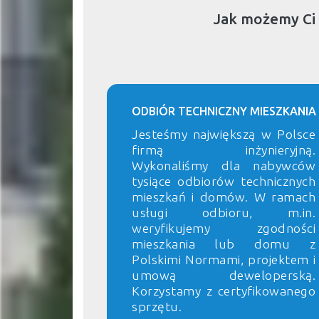
Jak możemy Ci
ODBIÓR TECHNICZNY MIESZKANIA
Jesteśmy największą w Polsce
firmą inżynieryjną.
Wykonaliśmy dla nabywców
tysiące odbiorów technicznych
mieszkań i domów. W ramach
usługi odbioru, m.in.
weryfikujemy zgodności
mieszkania lub domu z
Polskimi Normami, projektem i
umową deweloperską.
Korzystamy z certyfikowanego
sprzętu.