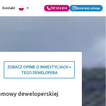
Kontakt
797 014 014
Rezerwuj usługę
ZOBACZ OPINIE O INWESTYCJACH »
TEGO DEWELOPERA
 o źródle ocen
 umowy deweloperskiej