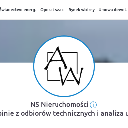
Świadectwo energ.
Operat szac.
Rynek wtórny
Umowa dewel.
ⓘ
NS Nieruchomości
Informacja
pinie z odbiorów technicznych i analiza