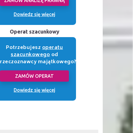
ZAMÓW ANALIZĘ PRAWNĄ
Dowiedz się więcej
Operat szacunkowy
Potrzebujesz
operatu
szacunkowego
od
rzeczoznawcy majątkowego?
ZAMÓW OPERAT
Dowiedz się więcej