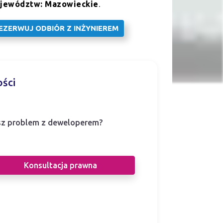
jewództw: Mazowieckie
.
EZERWUJ ODBIÓR Z INŻYNIEREM
ści
z problem z deweloperem?
i prawnicy pomogą Ci w sporze z
eloperem.
Konsultacja prawna