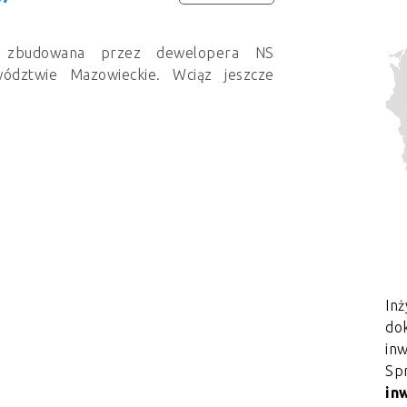
j zbudowana przez dewelopera NS
ództwie Mazowieckie. Wciąz jeszcze
Inż
dok
in
Sp
in