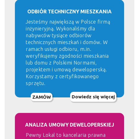
ODBIÓR TECHNICZNY MIESZKANIA
Jesteśmy największą w Polsce firmą
inżynieryjną. Wykonaliśmy dla
nabywców tysiące odbiorów
technicznych mieszkań i domów. W
ramach usługi odbioru, m.in.
weryfikujemy zgodności mieszkania
lub domu z Polskimi Normami,
projektem i umową deweloperską.
Korzystamy z certyfikowanego
sprzętu.
Dowiedz się więcej
ZAMÓW
ANALIZA UMOWY DEWELOPERSKIEJ
Pewny Lokal to kancelaria prawna