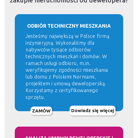
zakupie nieruchomości od dewelopera?
ODBIÓR TECHNICZNY MIESZKANIA
Jesteśmy największą w Polsce firmą
inżynieryjną. Wykonaliśmy dla
nabywców tysiące odbiorów
technicznych mieszkań i domów. W
ramach usługi odbioru, m.in.
weryfikujemy zgodności mieszkania
lub domu z Polskimi Normami,
projektem i umową deweloperską.
Korzystamy z certyfikowanego
sprzętu.
Dowiedz się więcej
ZAMÓW