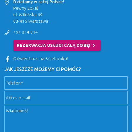
Działamy w całej Polsce!
Pewny Lokal
ul. Wileńska 69
03-416 Warszawa
797 014 014
chevron_right
REZERWACJA USŁUGI CAŁĄ DOBĘ!
Odwiedź nas na Facebooku!
JAK JESZCZE MOŻEMY CI POMÓC?