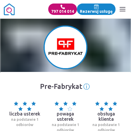
797 014 014
Rezerwuj usługę
ⓘ
Pre-Fabrykat
Informacja o 
liczba usterek
powaga
obsługa
usterek
klienta
na podstawie 1
odbiorów
na podstawie 1
na podstawie 1
odbiorów
odbiorów