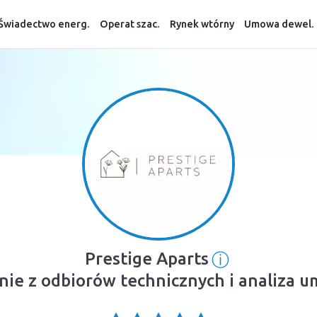
Świadectwo energ.
Operat szac.
Rynek wtórny
Umowa dewel.
ⓘ
Prestige Aparts
Informacja 
inie z odbiorów technicznych i analiza