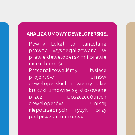
ANALIZA UMOWY DEWELOPERSKIEJ
Pewny Lokal to kancelaria
prawna wyspecjalizowana w
prawie deweloperskim i prawie
nieruchomości.
Przeanalizowaliśmy tysiące
projektów umów
deweloperskich i wiemy jakie
kruczki umowne są stosowane
przez poszczególnych
deweloperów. Uniknij
niepotrzebnych ryzyk przy
podpisywaniu umowy.