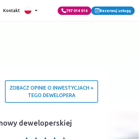
Kontakt
797 014 014
Rezerwuj usługę
ZOBACZ OPINIE O INWESTYCJACH »
TEGO DEWELOPERA
o źródle ocen
 umowy deweloperskiej