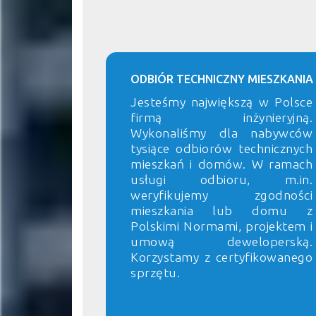
ODBIÓR TECHNICZNY MIESZKANIA
Jesteśmy największą w Polsce
firmą inżynieryjną.
Wykonaliśmy dla nabywców
tysiące odbiorów technicznych
mieszkań i domów. W ramach
usługi odbioru, m.in.
weryfikujemy zgodności
mieszkania lub domu z
Polskimi Normami, projektem i
umową deweloperską.
Korzystamy z certyfikowanego
sprzętu.