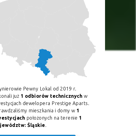
ynierowie Pewny Lokal od 2019 r.
onali już
1 odbiorów technicznych
w
estycjach dewelopera Prestige Aparts.
rawdzaliśmy mieszkania i domy w
1
westycjach
położonych na terenie
1
jewództw: Śląskie
.