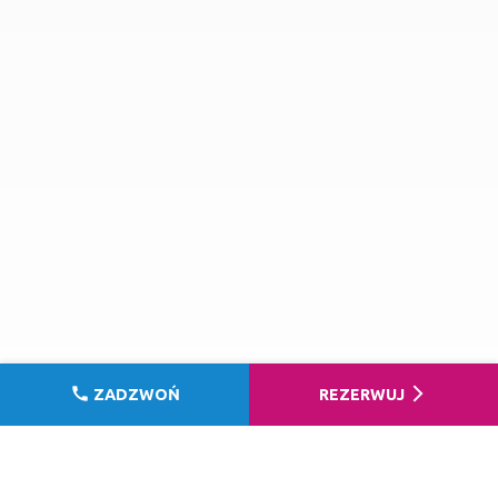
call
arrow_forward_ios
ZADZWOŃ
REZERWUJ