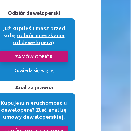
Odbiór deweloperski
Już kupiłeś i masz przed
sobą
odbiór mieszkania
od dewelopera
?
ZAMÓW ODBIÓR
Dowiedz się więcej
Analiza prawna
Kupujesz nieruchomość u
dewelopera? Zleć
analizę
umowy deweloperskiej.