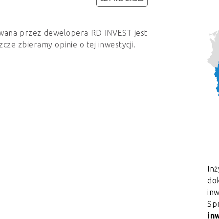
owana przez dewelopera RD INVEST jest
cze zbieramy opinie o tej inwestycji.
Inż
dok
in
Sp
in