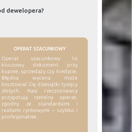
od dewelopera?
OPERAT SZACUNKOWY
Operat szacunkowy to
kluczowy dokument przy
kupnie, sprzedaży czy kredycie.
Błędna wycena może
kosztować Cię dziesiątki tysięcy
złotych. Nasi rzeczoznawcy
przygotują rzetelny operat,
zgodny ze standardami i
realiami rynkowymi – szybko i
profesjonalnie.