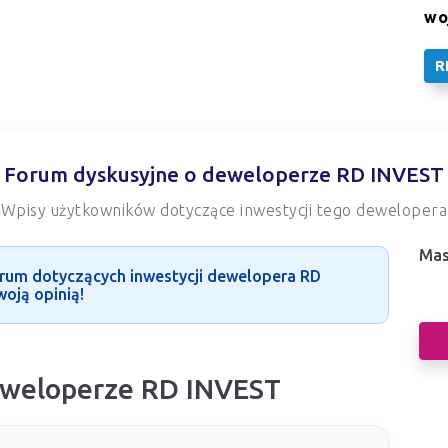
wo
R
Forum dyskusyjne o deweloperze RD INVEST
Wpisy użytkowników dotyczące inwestycji tego dewelopera
Mas
Nas
orum dotyczących inwestycji dewelopera RD
woją opinią!
dew
eweloperze RD INVEST