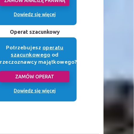
ZAMÓW ANALIZĘ PRAWNĄ
Dowiedz się więcej
Operat szacunkowy
Potrzebujesz
operatu
szacunkowego
od
rzeczoznawcy majątkowego?
ZAMÓW OPERAT
Dowiedz się więcej