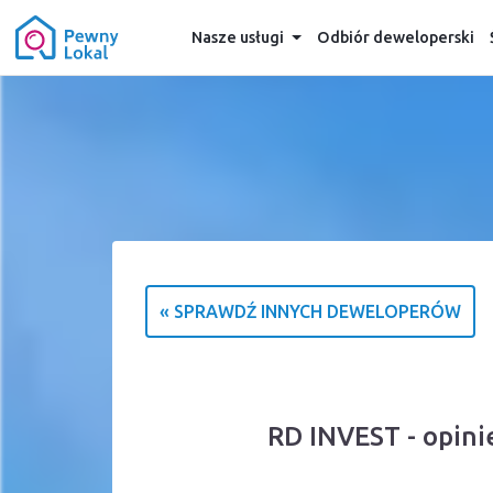
Nasze usługi
Odbiór deweloperski
« SPRAWDŹ INNYCH DEWELOPERÓW
RD INVEST - opini