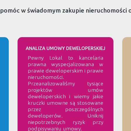
 pomóc w świadomym zakupie nieruchomości 
ANALIZA UMOWY DEWELOPERSKIEJ
Pewny Lokal to kancelaria
prawna wyspecjalizowana w
prawie deweloperskim i prawie
nieruchomości.
Przeanalizowaliśmy tysiące
projektów umów
deweloperskich i wiemy jakie
kruczki umowne są stosowane
przez poszczególnych
deweloperów. Uniknij
niepotrzebnych ryzyk przy
podpisywaniu umowy.