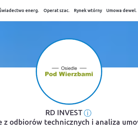
Świadectwo energ.
Operat szac.
Rynek wtórny
Umowa dewel.
ⓘ
RD INVEST
Informacja o 
e z odbiorów technicznych i analiza um