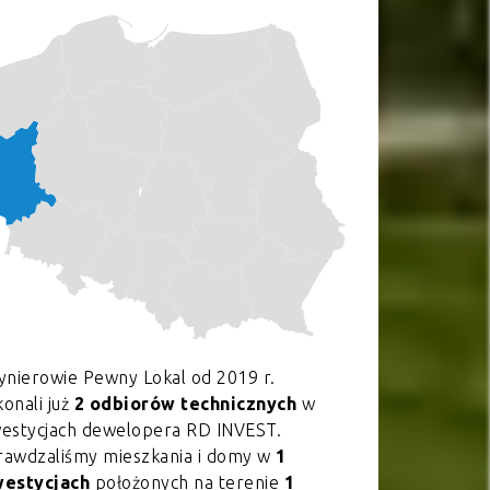
ynierowie Pewny Lokal od 2019 r.
onali już
2 odbiorów technicznych
w
westycjach dewelopera RD INVEST.
rawdzaliśmy mieszkania i domy w
1
westycjach
położonych na terenie
1