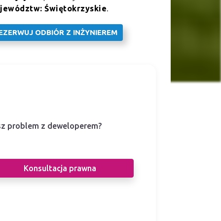
jewództw: Świętokrzyskie
.
EZERWUJ ODBIÓR Z INŻYNIEREM
z problem z deweloperem?
i prawnicy pomogą Ci w sporze z
eloperem.
Konsultacja prawna