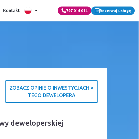
Kontakt
797 014 014
Rezerwuj usługę
ZOBACZ OPINIE O INWESTYCJACH »
TEGO DEWELOPERA
źródle ocen
owy deweloperskiej