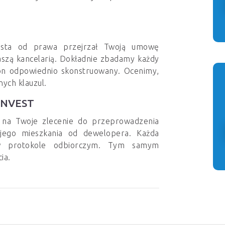
alista od prawa przejrzał Twoją umowę
szą kancelarią. Dokładnie zbadamy każdy
 on odpowiednio skonstruowany. Ocenimy,
nych klauzul.
 INVEST
i na Twoje zlecenie do przeprowadzenia
ojego mieszkania od dewelopera. Każda
w protokole odbiorczym. Tym samym
cia.