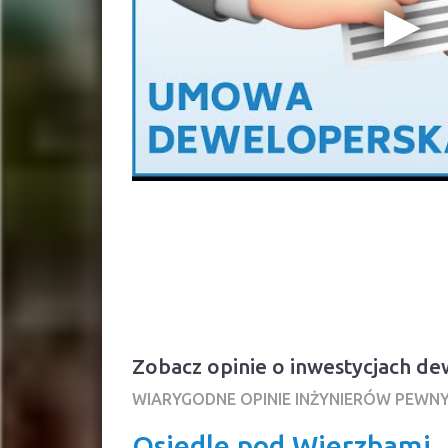
Zobacz opinie o inwestycjach d
WIARYGODNE OPINIE INŻYNIERÓW PEWN
Osiedle pod Wierzbami ,