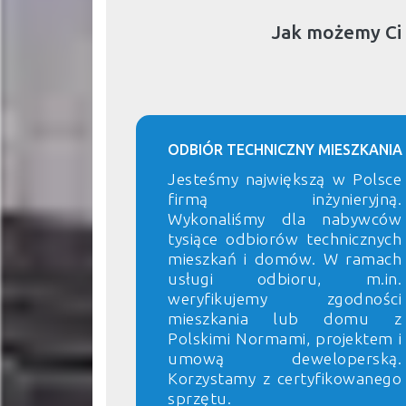
Jak możemy Ci
ODBIÓR TECHNICZNY MIESZKANIA
Jesteśmy największą w Polsce
firmą inżynieryjną.
Wykonaliśmy dla nabywców
tysiące odbiorów technicznych
mieszkań i domów. W ramach
usługi odbioru, m.in.
weryfikujemy zgodności
mieszkania lub domu z
Polskimi Normami, projektem i
umową deweloperską.
Korzystamy z certyfikowanego
sprzętu.