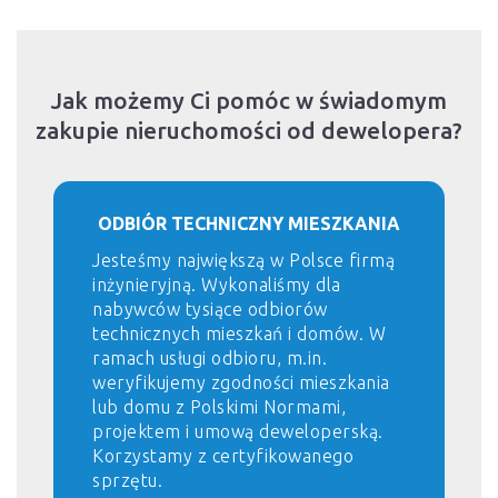
Jak możemy Ci pomóc w świadomym
zakupie nieruchomości od dewelopera?
ODBIÓR TECHNICZNY MIESZKANIA
Jesteśmy największą w Polsce firmą
inżynieryjną. Wykonaliśmy dla
nabywców tysiące odbiorów
technicznych mieszkań i domów. W
ramach usługi odbioru, m.in.
weryfikujemy zgodności mieszkania
lub domu z Polskimi Normami,
projektem i umową deweloperską.
Korzystamy z certyfikowanego
sprzętu.