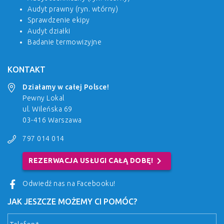
Audyt prawny (ryn. wtórny)
Sprawdzenie ekipy
Audyt działki
Badanie termowizyjne
KONTAKT
Działamy w całej Polsce!
Pewny Lokal
ul. Wileńska 69
03-416 Warszawa
797 014 014
chevron_right
REZERWACJA USŁUGI CAŁĄ DOBĘ!
Odwiedź nas na Facebooku!
JAK JESZCZE MOŻEMY CI POMÓC?