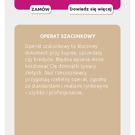
Dowiedz się więcej
ZAMÓW
OPERAT SZACUNKOWY
Operat szacunkowy to kluczowy
dokument przy kupnie, sprzedaży
czy kredycie. Błędna wycena może
kosztować Cię dziesiątki tysięcy
złotych. Nasi rzeczoznawcy
przygotują rzetelny operat, zgodny
ze standardami i realiami rynkowymi
– szybko i profesjonalnie.