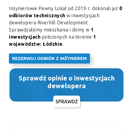
Inżynierowie Pewny Lokal od 2019 r. dokonali już
0
odbiorów technicznych
w inwestycjach
dewelopera Riverhill Development .
Sprawdzaliśmy mieszkania i domy w
1
inwestycjach
położonych na terenie
1
województw: Łódzkie
.
REZERWUJ ODBIÓR Z INŻYNIEREM
Sprawdź opinie o inwestycjach
dewelopera
SPRAWDŹ