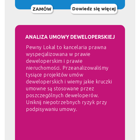
Dowiedz się więcej
ZAMÓW
ANALIZA UMOWY DEWELOPERSKIEJ
Pewny Lokal to kancelaria prawna
wyspecjalizowana w prawie
deweloperskim i prawie
nieruchomości. Przeanalizowaliśmy
tysiące projektów umów
deweloperskich i wiemy jakie kruczki
umowne są stosowane przez
poszczególnych deweloperów.
Uniknij niepotrzebnych ryzyk przy
podpisywaniu umowy.