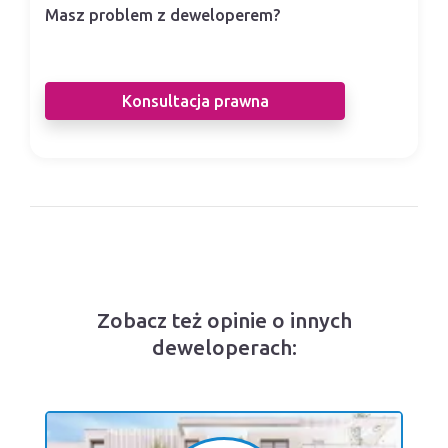
Masz problem z deweloperem?
Nasi prawnicy pomogą Ci w sporze z
deweloperem.
Konsultacja prawna
Zobacz też opinie o innych
deweloperach: