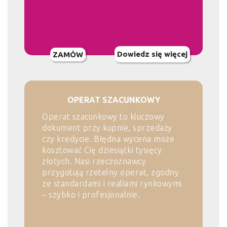
Dowiedz się więcej
ZAMÓW
OPERAT SZACUNKOWY
Operat szacunkowy to kluczowy
dokument przy kupnie, sprzedaży
czy kredycie. Błędna wycena może
kosztować Cię dziesiątki tysięcy
złotych. Nasi rzeczoznawcy
przygotują rzetelny operat, zgodny
ze standardami i realiami rynkowymi
– szybko i profesjonalnie.