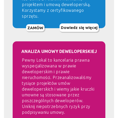
projektem i umową deweloperską.
Korzystamy z certyfikowanego
sprzętu.
Dowiedz się więcej
ZAMÓW
ANALIZA UMOWY DEWELOPERSKIEJ
Pewny Lokal to kancelaria prawna
wyspecjalizowana w prawie
deweloperskim i prawie
nieruchomości. Przeanalizowaliśmy
tysiące projektów umów
deweloperskich i wiemy jakie kruczki
umowne są stosowane przez
poszczególnych deweloperów.
Uniknij niepotrzebnych ryzyk przy
podpisywaniu umowy.