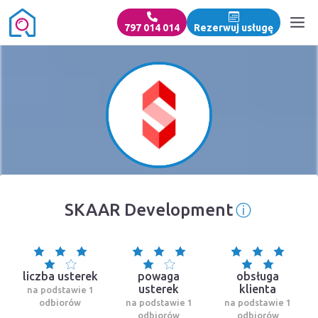
797 014 014
Rezerwuj usługę
ⓘ
SKAAR Development
Informacj
liczba usterek
powaga
obsługa
usterek
klienta
na podstawie 1
odbiorów
na podstawie 1
na podstawie 1
odbiorów
odbiorów