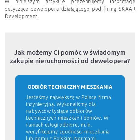
W niniejszym artykule prezentujemy informacje
dotyczące dewelopera działającego pod firmą SKAAR
Development.
Jak możemy Ci pomóc w świadomym
zakupie nieruchomości od dewelopera?
ODBIÓR TECHNICZNY MIESZKANIA
Jesteśmy największą w Polsce firmą
inżynieryjną. Wykonaliśmy dla
nabywców tysiące odbiorów
technicznych mieszkań i domów. W
ramach usługi odbioru, m.in.
weryfikujemy zgodności mieszkania
lub domu z Polskimi Normami,