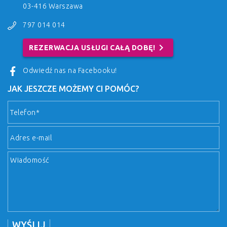
03-416 Warszawa
797 014 014
chevron_right
REZERWACJA USŁUGI CAŁĄ DOBĘ!
Odwiedź nas na Facebooku!
JAK JESZCZE MOŻEMY CI POMÓC?