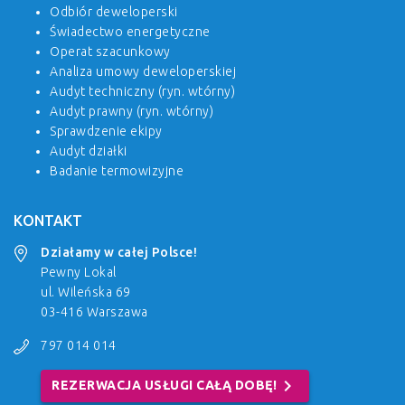
Odbiór deweloperski
Świadectwo energetyczne
Operat szacunkowy
Analiza umowy deweloperskiej
Audyt techniczny (ryn. wtórny)
Audyt prawny (ryn. wtórny)
Sprawdzenie ekipy
Audyt działki
Badanie termowizyjne
KONTAKT
Działamy w całej Polsce!
Pewny Lokal
ul. Wileńska 69
03-416 Warszawa
797 014 014
chevron_right
REZERWACJA USŁUGI CAŁĄ DOBĘ!