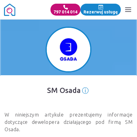
797 014 014
Rezerwuj usługę
ⓘ
SM Osada
Informacja o źr
W niniejszym artykule prezentujemy informacje
dotyczące dewelopera działającego pod firmą SM
Osada.