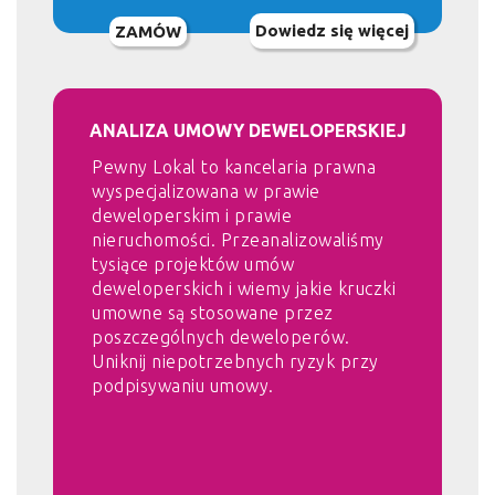
Dowiedz się więcej
ZAMÓW
ANALIZA UMOWY DEWELOPERSKIEJ
Pewny Lokal to kancelaria prawna
wyspecjalizowana w prawie
deweloperskim i prawie
nieruchomości. Przeanalizowaliśmy
tysiące projektów umów
deweloperskich i wiemy jakie kruczki
umowne są stosowane przez
poszczególnych deweloperów.
Uniknij niepotrzebnych ryzyk przy
podpisywaniu umowy.