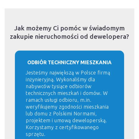
Jak możemy Ci pomóc w świadomym
zakupie nieruchomości od dewelopera?
ODBIÓR TECHNICZNY MIESZKANIA
Jesteśmy największą w Polsce firmą
inżynieryjną. Wykonaliśmy dla
nabywców tysiące odbiorów
technicznych mieszkań i domów. W
ramach usługi odbioru, m.in.
weryfikujemy zgodności mieszkania
lub domu z Polskimi Normami,
projektem i umową deweloperską.
Korzystamy z certyfikowanego
sprzętu.