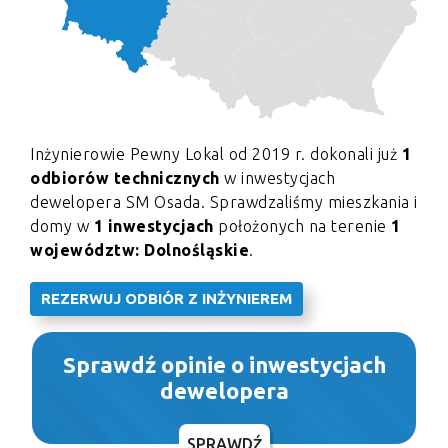
Inżynierowie Pewny Lokal od 2019 r. dokonali już
1
odbiorów technicznych
w inwestycjach
dewelopera SM Osada. Sprawdzaliśmy mieszkania i
domy w
1 inwestycjach
położonych na terenie
1
województw: Dolnośląskie
.
REZERWUJ ODBIÓR Z INŻYNIEREM
Sprawdź opinie o inwestycjach
dewelopera
SPRAWDŹ