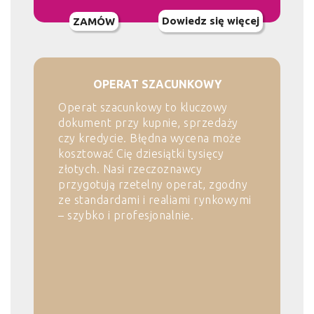
Dowiedz się więcej
ZAMÓW
OPERAT SZACUNKOWY
Operat szacunkowy to kluczowy
dokument przy kupnie, sprzedaży
czy kredycie. Błędna wycena może
kosztować Cię dziesiątki tysięcy
złotych. Nasi rzeczoznawcy
przygotują rzetelny operat, zgodny
ze standardami i realiami rynkowymi
– szybko i profesjonalnie.