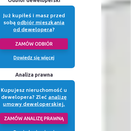
Już kupiłeś i masz przed
sobą
odbiór mieszkania
od dewelopera
?
ZAMÓW ODBIÓR
Dowiedz się więcej
Analiza prawna
Kupujesz nieruchomość u
dewelopera? Zleć
analizę
umowy deweloperskiej.
ZAMÓW ANALIZĘ PRAWNĄ