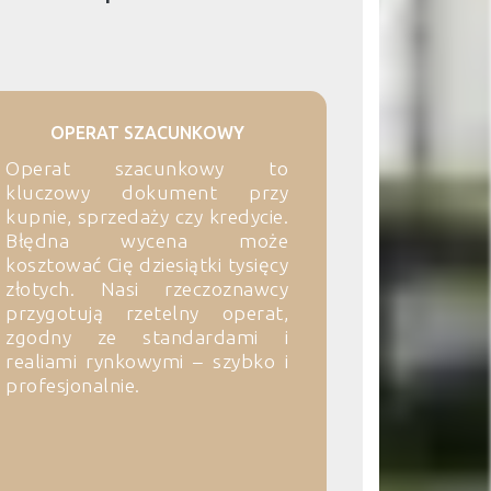
OPERAT SZACUNKOWY
Operat szacunkowy to
kluczowy dokument przy
kupnie, sprzedaży czy kredycie.
Błędna wycena może
kosztować Cię dziesiątki tysięcy
złotych. Nasi rzeczoznawcy
przygotują rzetelny operat,
zgodny ze standardami i
realiami rynkowymi – szybko i
profesjonalnie.