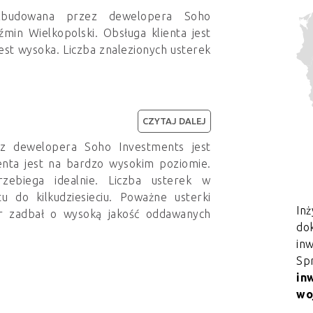
 zbudowana przez dewelopera Soho
min Wielkopolski. Obsługa klienta jest
est wysoka. Liczba znalezionych usterek
CZYTAJ DALEJ
z dewelopera Soho Investments jest
ienta jest na bardzo wysokim poziomie.
ebiega idealnie. Liczba usterek w
tu do kilkudziesieciu. Poważne usterki
Inż
er zadbał o wysoką jakość oddawanych
dok
in
Sp
in
wo