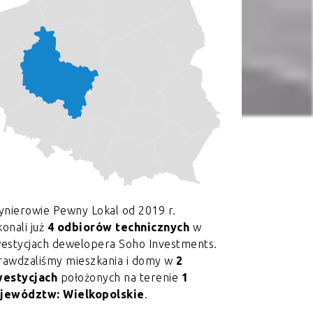
ynierowie Pewny Lokal od 2019 r.
onali już
4 odbiorów technicznych
w
westycjach dewelopera Soho Investments.
rawdzaliśmy mieszkania i domy w
2
westycjach
położonych na terenie
1
jewództw: Wielkopolskie
.