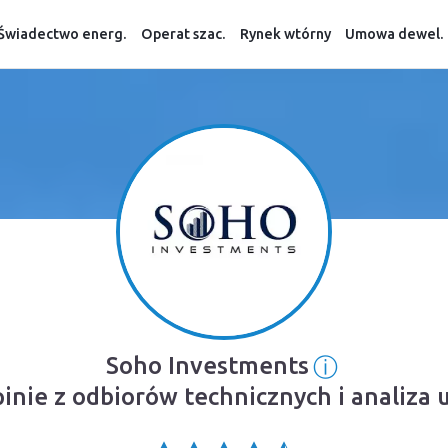
Świadectwo energ.
Operat szac.
Rynek wtórny
Umowa dewel.
ⓘ
Soho Investments
Informacja
pinie z odbiorów technicznych i analiza