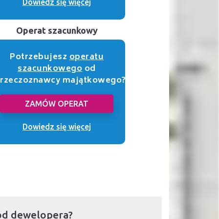
Dowiedz się więcej
Operat szacunkowy
Potrzebujesz
operatu
szacunkowego
od
rzeczoznawcy majątkowego?
ZAMÓW OPERAT
Dowiedz się więcej
od dewelopera?