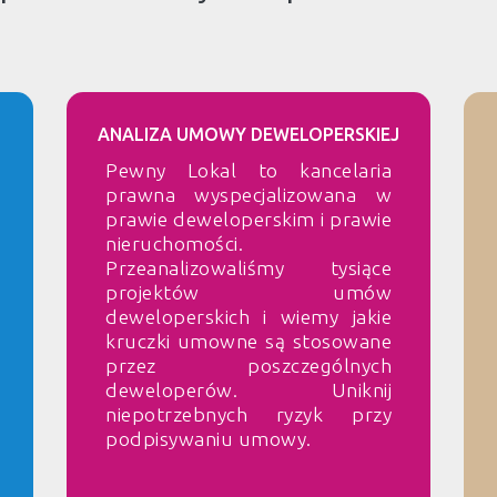
ANALIZA UMOWY DEWELOPERSKIEJ
Pewny Lokal to kancelaria
prawna wyspecjalizowana w
prawie deweloperskim i prawie
nieruchomości.
Przeanalizowaliśmy tysiące
projektów umów
deweloperskich i wiemy jakie
kruczki umowne są stosowane
przez poszczególnych
deweloperów. Uniknij
niepotrzebnych ryzyk przy
podpisywaniu umowy.