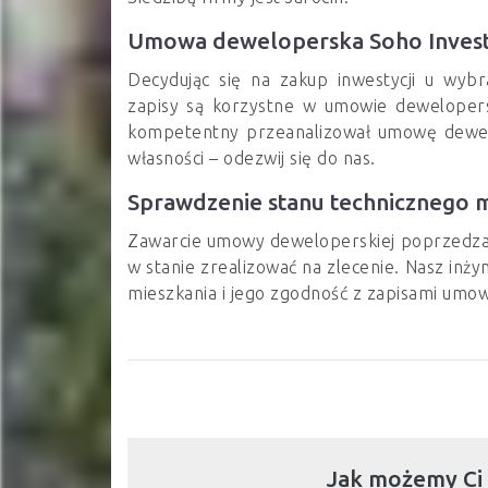
Umowa deweloperska Soho Inves
Decydując się na zakup inwestycji u wyb
zapisy są korzystne w umowie dewelopersk
kompetentny przeanalizował umowę dewelo
własności – odezwij się do nas.
Sprawdzenie stanu technicznego 
Zawarcie umowy deweloperskiej poprzedza o
w stanie zrealizować na zlecenie. Nasz inż
mieszkania i jego zgodność z zapisami umo
Jak możemy Ci