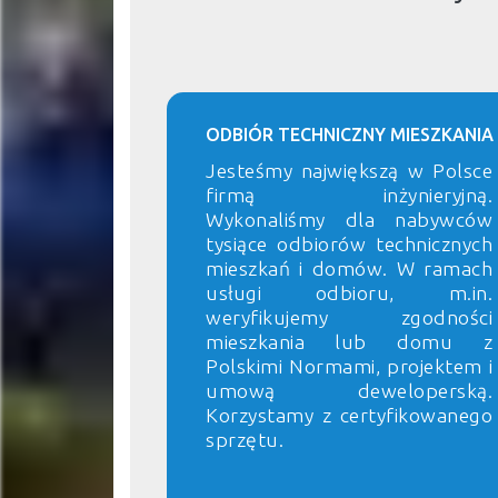
ODBIÓR TECHNICZNY MIESZKANIA
Jesteśmy największą w Polsce
firmą inżynieryjną.
Wykonaliśmy dla nabywców
tysiące odbiorów technicznych
mieszkań i domów. W ramach
usługi odbioru, m.in.
weryfikujemy zgodności
mieszkania lub domu z
Polskimi Normami, projektem i
umową deweloperską.
Korzystamy z certyfikowanego
sprzętu.