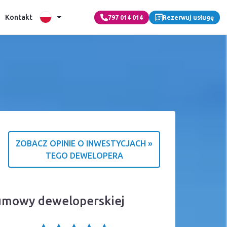
Kontakt
797 014 014
Rezerwuj usługę
ZOBACZ OPINIE O INWESTYCJACH »
TEGO DEWELOPERA
 o źródle ocen
 umowy deweloperskiej