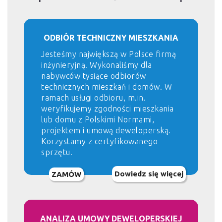
ODBIÓR TECHNICZNY MIESZKANIA
Jesteśmy największą w Polsce firmą
inżynieryjną. Wykonaliśmy dla
nabywców tysiące odbiorów
technicznych mieszkań i domów. W
ramach usługi odbioru, m.in.
weryfikujemy zgodności mieszkania
lub domu z Polskimi Normami,
projektem i umową deweloperską.
Korzystamy z certyfikowanego
sprzętu.
Dowiedz się więcej
ZAMÓW
ANALIZA UMOWY DEWELOPERSKIEJ