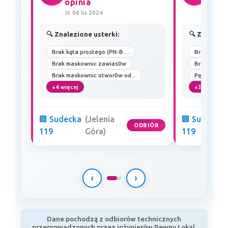
opinia
opin
📅 06 lis 2024
📅 05 l
🔍 Znalezione usterki:
🔍 Znalezio
Brak kąta prostego (PN-B ...
Brak płaszc
Brak maskownic zawias0w
Brak kąta p
Brak maskownic otwor0w od...
Pęcherze na 
+4 więcej
+3 więcej
🏢 Sudecka
(Jelenia
🏢 Sudecka
ODBIÓR
119
Góra)
119
‹
›
Dane pochodzą z odbiorów technicznych
przeprowadzonych przez inżynierów Pewny Lokal.