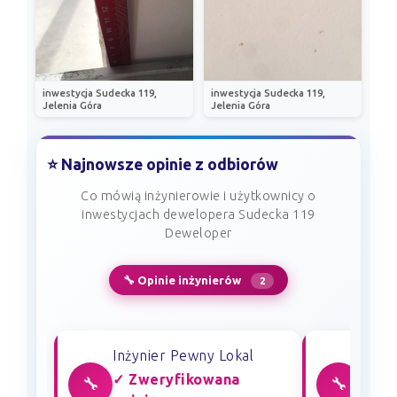
inwestycja Sudecka 119,
inwestycja Sudecka 119,
Jelenia Góra
Jelenia Góra
⭐ Najnowsze opinie z odbiorów
Co mówią inżynierowie i użytkownicy o
inwestycjach dewelopera Sudecka 119
Deweloper
🔧 Opinie inżynierów
2
Inżynier Pewny Lokal
Inżyn
✓ Zweryfikowana
✓ Zw
🔧
🔧