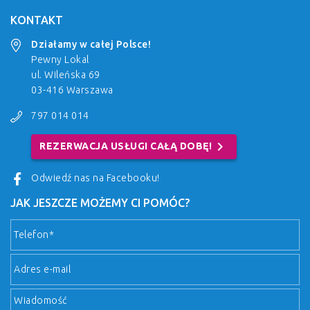
KONTAKT
Działamy w całej Polsce!
Pewny Lokal
ul. Wileńska 69
03-416 Warszawa
797 014 014
chevron_right
REZERWACJA USŁUGI CAŁĄ DOBĘ!
Odwiedź nas na Facebooku!
JAK JESZCZE MOŻEMY CI POMÓC?