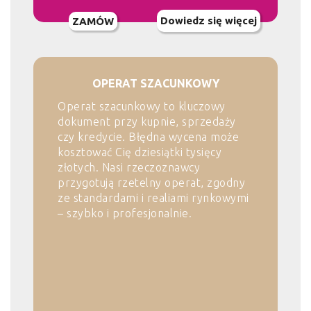
Dowiedz się więcej
ZAMÓW
OPERAT SZACUNKOWY
Operat szacunkowy to kluczowy
dokument przy kupnie, sprzedaży
czy kredycie. Błędna wycena może
kosztować Cię dziesiątki tysięcy
złotych. Nasi rzeczoznawcy
przygotują rzetelny operat, zgodny
ze standardami i realiami rynkowymi
– szybko i profesjonalnie.