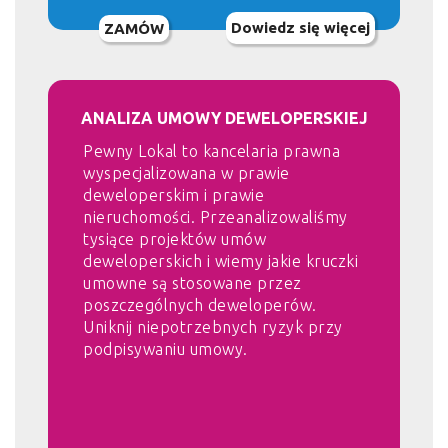
Dowiedz się więcej
ZAMÓW
ANALIZA UMOWY DEWELOPERSKIEJ
Pewny Lokal to kancelaria prawna
wyspecjalizowana w prawie
deweloperskim i prawie
nieruchomości. Przeanalizowaliśmy
tysiące projektów umów
deweloperskich i wiemy jakie kruczki
umowne są stosowane przez
poszczególnych deweloperów.
Uniknij niepotrzebnych ryzyk przy
podpisywaniu umowy.