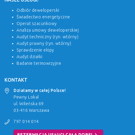
Odbiór deweloperski
Świadectwo energetyczne
Operat szacunkowy
Analiza umowy deweloperskiej
Audyt techniczny (ryn. wtórny)
Audyt prawny (ryn. wtórny)
Sprawdzenie ekipy
Audyt działki
Badanie termowizyjne
KONTAKT
Działamy w całej Polsce!
Pewny Lokal
ul. Wileńska 69
03-416 Warszawa
797 014 014
chevron_right
REZERWACJA USŁUGI CAŁĄ DOBĘ!