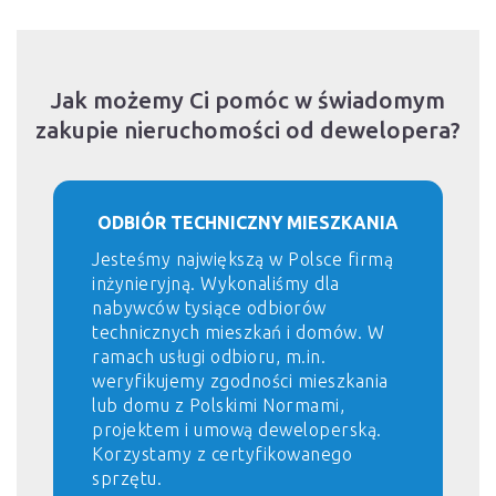
Jak możemy Ci pomóc w świadomym
zakupie nieruchomości od dewelopera?
ODBIÓR TECHNICZNY MIESZKANIA
Jesteśmy największą w Polsce firmą
inżynieryjną. Wykonaliśmy dla
nabywców tysiące odbiorów
technicznych mieszkań i domów. W
ramach usługi odbioru, m.in.
weryfikujemy zgodności mieszkania
lub domu z Polskimi Normami,
projektem i umową deweloperską.
Korzystamy z certyfikowanego
sprzętu.