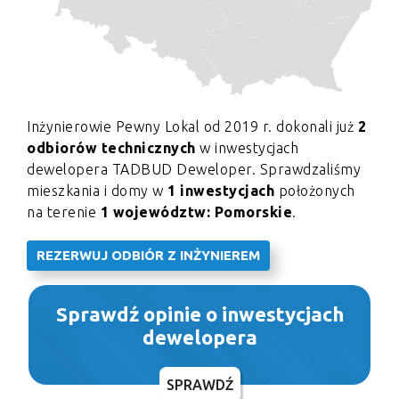
Inżynierowie Pewny Lokal od 2019 r. dokonali już
2
odbiorów technicznych
w inwestycjach
dewelopera TADBUD Deweloper. Sprawdzaliśmy
mieszkania i domy w
1 inwestycjach
położonych
na terenie
1 województw: Pomorskie
.
REZERWUJ ODBIÓR Z INŻYNIEREM
Sprawdź opinie o inwestycjach
dewelopera
SPRAWDŹ