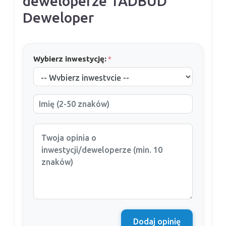
deweloperze TADBUD
Deweloper
Wybierz inwestycję:
*
Dodaj opinię