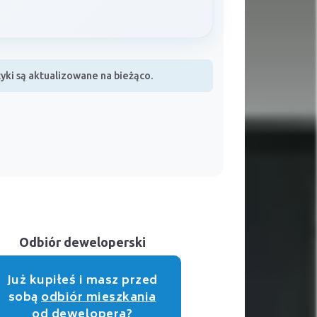
ki są aktualizowane na bieżąco.
Odbiór deweloperski
Już kupiłeś i masz przed
sobą
odbiór mieszkania
od dewelopera
?