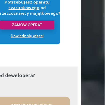
Potrzebujesz
operatu
szacunkowego
od
rzeczoznawcy majątkowego?
ZAMÓW OPERAT
Dowiedz się więcej
od dewelopera?