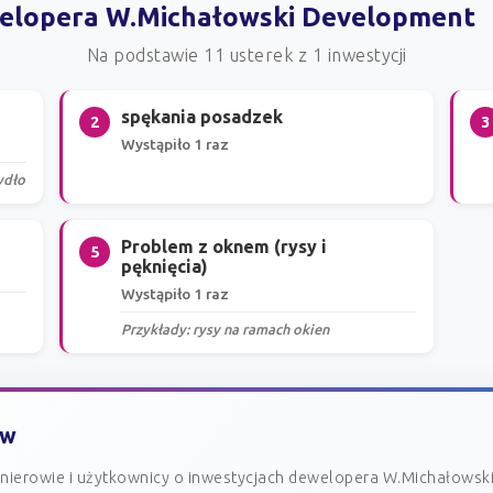
ewelopera W.Michałowski Development
Na podstawie 11 usterek z 1 inwestycji
spękania posadzek
2
3
Wystąpiło 1 raz
ydło
Problem z oknem (rysy i
5
pęknięcia)
Wystąpiło 1 raz
Przykłady: rysy na ramach okien
ów
nierowie i użytkownicy o inwestycjach dewelopera W.Michałows