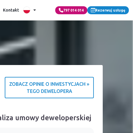
Kontakt
797 014 014
Rezerwuj usługę
ZOBACZ OPINIE O INWESTYCJACH »
TEGO DEWELOPERA
macja o źródle ocen
aliza umowy deweloperskiej