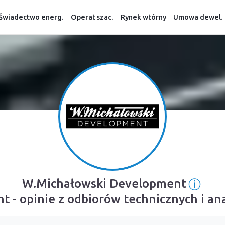
Świadectwo energ.
Operat szac.
Rynek wtórny
Umowa dewel.
ⓘ
W.Michałowski Development
Infor
 - opinie z odbiorów technicznych i an