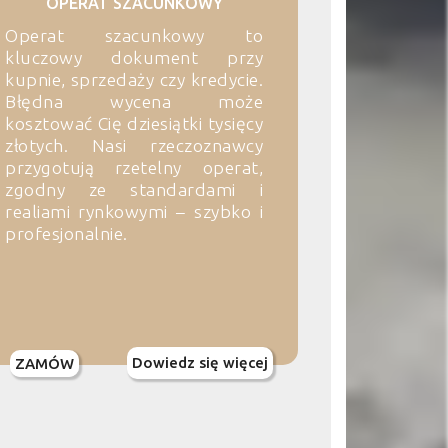
OPERAT SZACUNKOWY
Operat szacunkowy to
kluczowy dokument przy
kupnie, sprzedaży czy kredycie.
Błędna wycena może
kosztować Cię dziesiątki tysięcy
złotych. Nasi rzeczoznawcy
przygotują rzetelny operat,
zgodny ze standardami i
realiami rynkowymi – szybko i
profesjonalnie.
Dowiedz się więcej
ZAMÓW