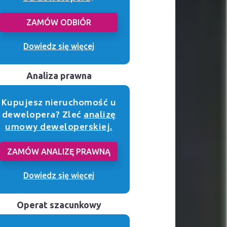
ZAMÓW ODBIÓR
Dowiedz się więcej
Analiza prawna
Kupujesz nieruchomość u
dewelopera? Zleć
analizę
umowy deweloperskiej.
ZAMÓW ANALIZĘ PRAWNĄ
Dowiedz się więcej
Operat szacunkowy