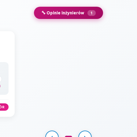
🔧 Opinie inżynierów
1
ÓR