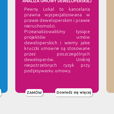
ANALIZA UMOWY DEWELOPERSKIEJ
Pewny Lokal to kancelaria
prawna wyspecjalizowana w
prawie deweloperskim i prawie
nieruchomości.
Przeanalizowaliśmy tysiące
projektów umów
deweloperskich i wiemy jakie
kruczki umowne są stosowane
przez poszczególnych
deweloperów. Uniknij
niepotrzebnych ryzyk przy
podpisywaniu umowy.
Dowiedz się więcej
ZAMÓW