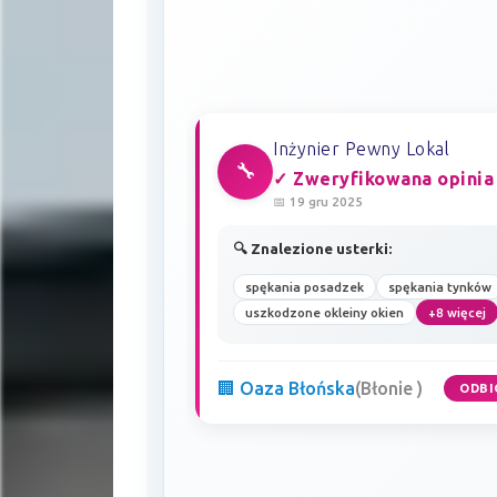
Inżynier Pewny Lokal
🔧
✓ Zweryfikowana opinia
📅 19 gru 2025
🔍 Znalezione usterki:
spękania posadzek
spękania tynków
uszkodzone okleiny okien
+8 więcej
🏢 Oaza Błońska
(Błonie )
ODBI