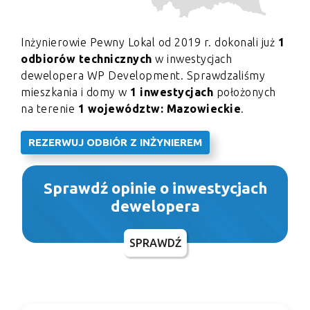
Inżynierowie Pewny Lokal od 2019 r. dokonali już
1
odbiorów technicznych
w inwestycjach
dewelopera WP Development. Sprawdzaliśmy
mieszkania i domy w
1 inwestycjach
położonych
na terenie
1 województw: Mazowieckie
.
REZERWUJ ODBIÓR Z INŻYNIEREM
Sprawdź opinie o inwestycjach
dewelopera
SPRAWDŹ