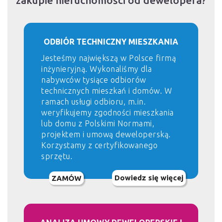
zakupie nieruchomości od dewelopera?
ODBIÓR TECHNICZNY MIESZKANIA
Jesteśmy największą w Polsce firmą
inżynieryjną. Wykonaliśmy dla
nabywców tysiące odbiorów
technicznych mieszkań i domów. W
ramach usługi odbioru, m.in.
weryfikujemy zgodności mieszkania
lub domu z Polskimi Normami,
projektem i umową deweloperską.
Korzystamy z certyfikowanego
sprzętu.
Dowiedz się więcej
ZAMÓW