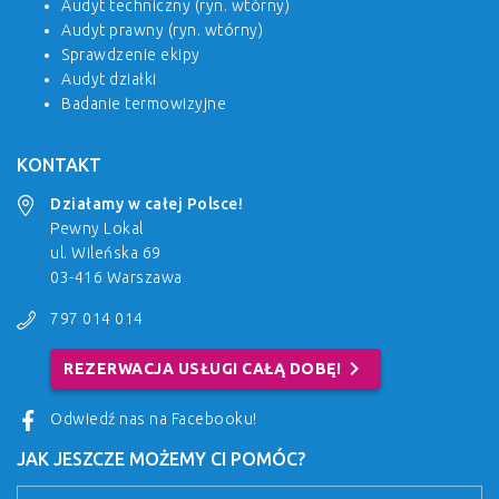
Audyt techniczny (ryn. wtórny)
Audyt prawny (ryn. wtórny)
Sprawdzenie ekipy
Audyt działki
Badanie termowizyjne
KONTAKT
Działamy w całej Polsce!
Pewny Lokal
ul. Wileńska 69
03-416 Warszawa
797 014 014
chevron_right
REZERWACJA USŁUGI CAŁĄ DOBĘ!
Odwiedź nas na Facebooku!
JAK JESZCZE MOŻEMY CI POMÓC?