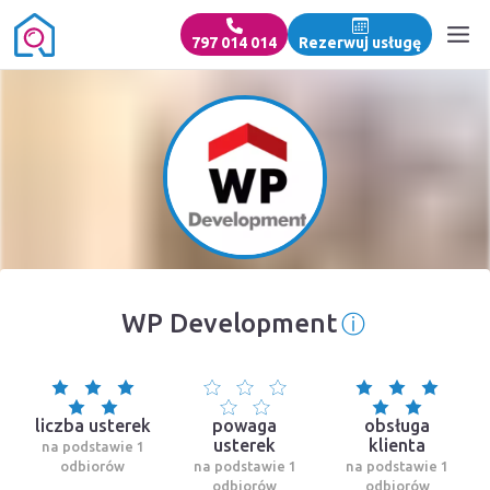
797 014 014
Rezerwuj usługę
ⓘ
WP Development
Informacja 
liczba usterek
powaga
obsługa
usterek
klienta
na podstawie 1
odbiorów
na podstawie 1
na podstawie 1
odbiorów
odbiorów