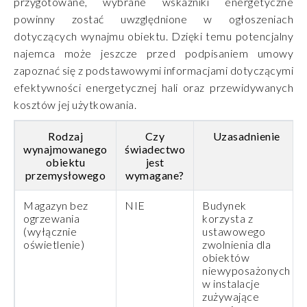
przygotowane, wybrane wskaźniki energetyczne
powinny zostać uwzględnione w ogłoszeniach
dotyczących wynajmu obiektu. Dzięki temu potencjalny
najemca może jeszcze przed podpisaniem umowy
zapoznać się z podstawowymi informacjami dotyczącymi
efektywności energetycznej hali oraz przewidywanych
kosztów jej użytkowania.
Rodzaj
Czy
Uzasadnienie
wynajmowanego
świadectwo
obiektu
jest
przemysłowego
wymagane?
Magazyn bez
NIE
Budynek
ogrzewania
korzysta z
(wyłącznie
ustawowego
oświetlenie)
zwolnienia dla
obiektów
niewyposażonych
w instalacje
zużywające