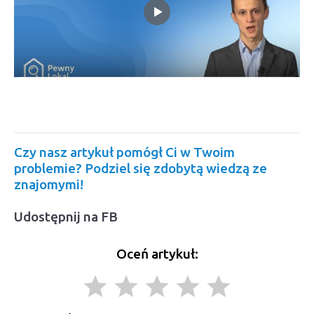
Czy nasz artykuł pomógł Ci w Twoim
problemie? Podziel się zdobytą wiedzą ze
znajomymi!
Udostępnij na FB
Oceń artykuł:
grade
grade
grade
grade
grade