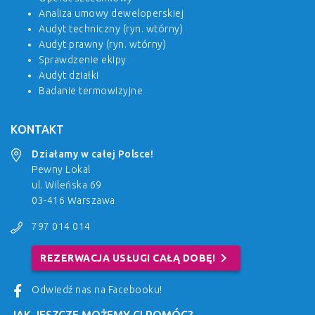
Analiza umowy deweloperskiej
Audyt techniczny (ryn. wtórny)
Audyt prawny (ryn. wtórny)
Sprawdzenie ekipy
Audyt działki
Badanie termowizyjne
KONTAKT
Działamy w całej Polsce!
Pewny Lokal
ul. Wileńska 69
03-416 Warszawa
797 014 014
chevron_right
REZERWACJA USŁUGI CAŁĄ DOBĘ!
Odwiedź nas na Facebooku!