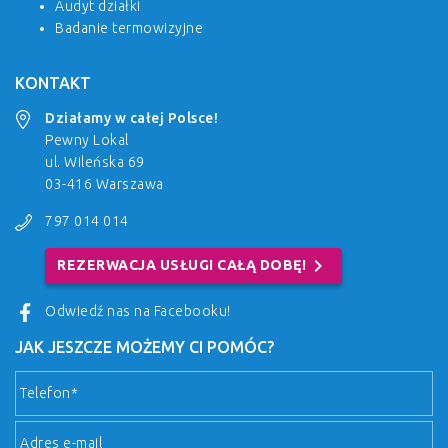
Audyt działki
Badanie termowizyjne
KONTAKT
Działamy w całej Polsce!
Pewny Lokal
ul. Wileńska 69
03-416 Warszawa
797 014 014
chevron_right
REZERWACJA USŁUGI CAŁĄ DOBĘ!
Odwiedź nas na Facebooku!
JAK JESZCZE MOŻEMY CI POMÓC?