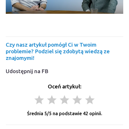
Czy nasz artykuł pomógł Ci w Twoim
problemie? Podziel się zdobytą wiedzą ze
znajomymi!
Udostępnij na FB
Oceń artykuł:
grade
grade
grade
grade
grade
Średnia
5
/5 na podstawie
42
opinii.