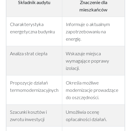
Składnik audytu
Znaczenie dla
mieszkańców
Charakterystyka
Informuje o aktualnym
energetyczna budynku
zapotrzebowaniu na
energię.
Analiza strat ciepła
Wskazuje miejsca
wymagające poprawy
izolacji.
Propozycje działań
Określa możliwe
termomodernizacyjnych
modernizacje prowadzące
do oszczędności.
Szacunki kosztów i
Umożliwia ocenę
zwrotu inwestycji
opłacalności działań.