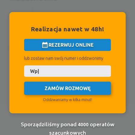
Realizacja nawet w 48h!
calendar_month
REZERWUJ ONLINE
lub zostaw nam swój numer i oddzwonimy
ZAMÓW ROZMOWĘ
Oddzwaniamy w kilka minut!
Sporządziliśmy ponad 4000 operatów
szacunkowych