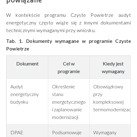
powiązane
W kontekście programu Czyste Powietrze audyt
energetyczny często wiąże się z innymi dokumentami
technicznymi wymaganymi przy wniosku.
Tab. 1. Dokumenty wymagane w programie Czyste
Powietrze
Dokument
Cel w
Kiedy jest
programie
wymagany
Audyt
Określenie
Obowiązkowy
energetyczny
stanu
przy
budynku
energetycznego
kompleksowej
i zaplanowanie
termomodernizacji
modernizacji
DPAE
Podsumowuje
Wymagany