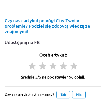
Czy nasz artykuł pomógł Ci w Twoim
problemie? Podziel się zdobytą wiedzą ze
znajomymi!
Udostępnij na FB
Oceń artykuł:
grade
grade
grade
grade
grade
Średnia
5
/5 na podstawie
196
opinii.
Czy ten artykuł był pomocny?
Tak
Nie