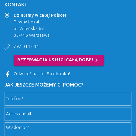
KONTAKT
Działamy w całej Polsce!
Pewny Lokal
ul. Wileńska 69
03-416 Warszawa
797 014 014
chevron_right
REZERWACJA USŁUGI CAŁĄ DOBĘ!
Odwiedź nas na Facebooku!
JAK JESZCZE MOŻEMY CI POMÓC?