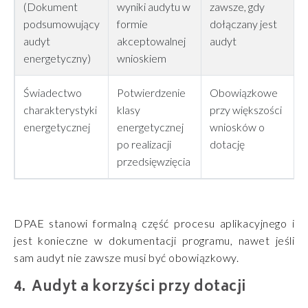
(Dokument
wyniki audytu w
zawsze, gdy
podsumowujący
formie
dołączany jest
audyt
akceptowalnej
audyt
energetyczny)
wnioskiem
Świadectwo
Potwierdzenie
Obowiązkowe
charakterystyki
klasy
przy większości
energetycznej
energetycznej
wniosków o
po realizacji
dotację
przedsięwzięcia
DPAE stanowi formalną część procesu aplikacyjnego i
jest konieczne w dokumentacji programu, nawet jeśli
sam audyt nie zawsze musi być obowiązkowy.
Audyt a korzyści przy dotacji