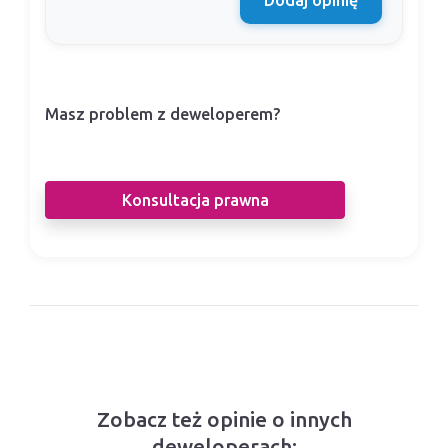
Dodaj opinię
Masz problem z deweloperem?
Nasi prawnicy pomogą Ci w sporze z
deweloperem.
Konsultacja prawna
Zobacz też opinie o innych
deweloperach: