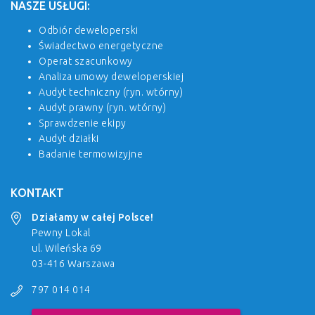
NASZE USŁUGI:
Odbiór deweloperski
Świadectwo energetyczne
Operat szacunkowy
Analiza umowy deweloperskiej
Audyt techniczny (ryn. wtórny)
Audyt prawny (ryn. wtórny)
Sprawdzenie ekipy
Audyt działki
Badanie termowizyjne
KONTAKT
Działamy w całej Polsce!
Pewny Lokal
ul. Wileńska 69
03-416 Warszawa
797 014 014