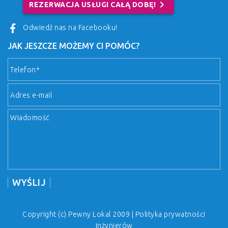
chevron_right
REZERWACJA USŁUGI CAŁĄ DOBĘ!
Odwiedź nas na Facebooku!
JAK JESZCZE MOŻEMY CI POMÓC?
Copyright (c) Pewny Lokal 2009 |
Polityka prywatności
inżynierów