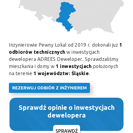
Inżynierowie Pewny Lokal od 2019 r. dokonali już
1
odbiorów technicznych
w inwestycjach
dewelopera ADREES Deweloper. Sprawdzaliśmy
mieszkania i domy w
1 inwestycjach
położonych
na terenie
1 województw: Śląskie
.
REZERWUJ ODBIÓR Z INŻYNIEREM
Sprawdź opinie o inwestycjach
dewelopera
SPRAWDŹ