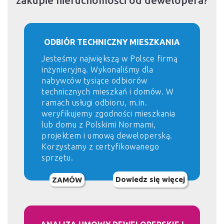
zakupie nieruchomości od dewelopera?
ODBIÓR TECHNICZNY MIESZKANIA
Jesteśmy największą w Polsce firmą
inżynieryjną. Wykonaliśmy dla
nabywców tysiące odbiorów
technicznych mieszkań i domów. W
ramach usługi odbioru, m.in.
weryfikujemy zgodności mieszkania
lub domu z Polskimi Normami,
projektem i umową deweloperską.
Korzystamy z certyfikowanego
sprzętu.
Dowiedz się więcej
ZAMÓW