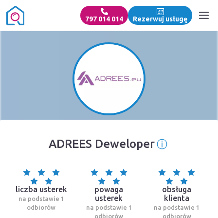
797 014 014
Rezerwuj usługę
ⓘ
ADREES Deweloper
Informacja
liczba usterek
powaga
obsługa
usterek
klienta
na podstawie 1
odbiorów
na podstawie 1
na podstawie 1
odbiorów
odbiorów