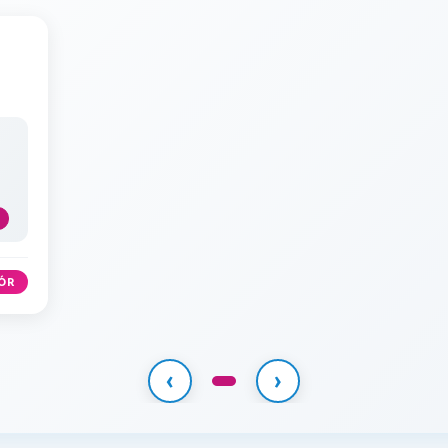
ÓR
‹
›