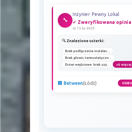
Inżynier Pewny Lokal
🔧
✓ Zweryfikowana opinia
📅 15 lis 2025
🔍 Znalezione usterki:
Brak podłączenia instalac...
Brak głowic termostatyczn...
Drzwi wejściowe: brak szy...
+6 więcej
🏢 Between
(Łódź)
ODBI