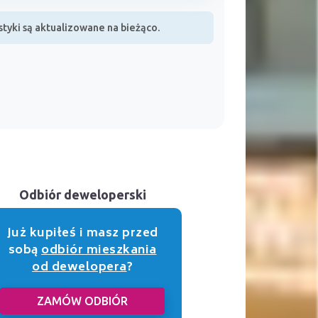
yki są aktualizowane na bieżąco.
Odbiór deweloperski
Już kupiłeś i masz przed
sobą
odbiór mieszkania
od dewelopera
?
ZAMÓW ODBIÓR