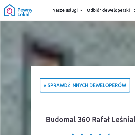
Nasze usługi
Odbiór deweloperski
« SPRAWDŹ INNYCH DEWELOPERÓW
Budomal 360 Rafał Leśniak