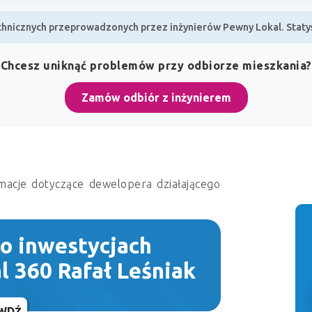
hnicznych przeprowadzonych przez inżynierów Pewny Lokal. Statyst
Chcesz uniknąć problemów przy odbiorze mieszkania?
Zamów odbiór z inżynierem
macje dotyczące dewelopera działającego
 o inwestycjach
 360 Rafał Leśniak
WDŹ