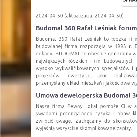
2024-04-30 (aktualizacja: 2024-04-30)
Budomal 360 Rafał Leśniak forum
Budomal 360 Rafał Leśniak to łódzka fir
budowlanej firma rozpoczęła w 1993 r. D
dekady. BUDOMAL to obecnie generalny wy
największych łódzkich firm budowalnych
wysoko wykwalifikowanych specjalistów i 
projektów. Inwestycje, jakie realizo
przemyślany układ mieszkań i jakościowe w
Umowa deweloperska Budomal 36
Nasza firma Pewny Lokal pomoże Ci w an
świadomi potencjalnego ryzyka i obaw kl
zwrócić uwagę. Zachęcamy do skonsultow
wyjaśnią wszystkie skomplikowane zapisy.