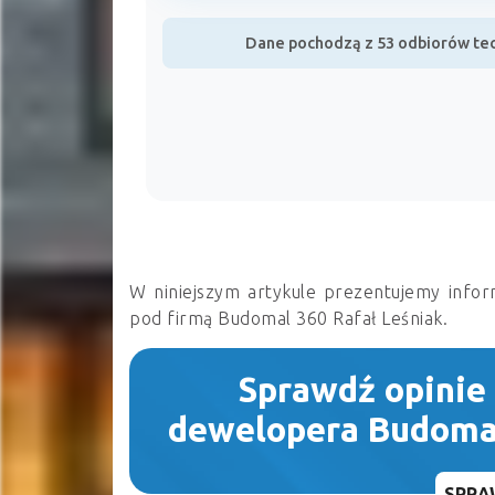
Dane pochodzą z 53 odbiorów tec
W niniejszym artykule prezentujemy infor
pod firmą
Budomal 360 Rafał Leśniak
.
Sprawdź opinie
dewelopera Budomal
SPRA