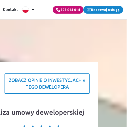
Kontakt
797 014 014
Rezerwuj usługę
ZOBACZ OPINIE O INWESTYCJACH »
TEGO DEWELOPERA
acja o źródle ocen
aliza umowy deweloperskiej