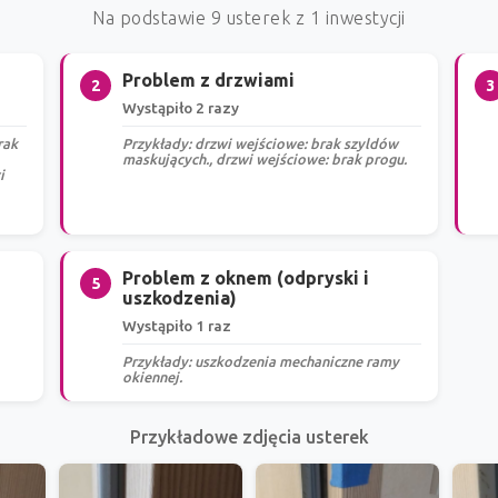
Na podstawie 9 usterek z 1 inwestycji
Problem z drzwiami
2
3
Wystąpiło 2 razy
rak
Przykłady: drzwi wejściowe: brak szyldów
maskujących., drzwi wejściowe: brak progu.
i
Problem z oknem (odpryski i
5
uszkodzenia)
Wystąpiło 1 raz
Przykłady: uszkodzenia mechaniczne ramy
okiennej.
Przykładowe zdjęcia usterek