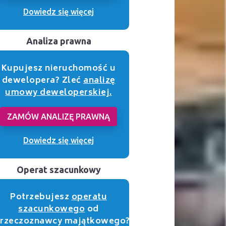
Dowiedz się więcej
Analiza prawna
Kupujesz nieruchomość u
dewelopera? Zleć
analizę
umowy deweloperskiej.
ZAMÓW ANALIZĘ PRAWNĄ
Dowiedz się więcej
Operat szacunkowy
Potrzebujesz
operatu
szacunkowego
od
rzeczoznawcy majątkowego?