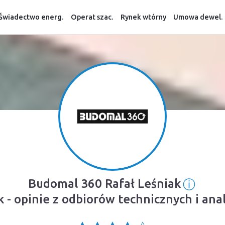
Świadectwo energ.
Operat szac.
Rynek wtórny
Umowa dewel.
ⓘ
Budomal 360 Rafał Leśniak
Inform
 - opinie z odbiorów technicznych i an