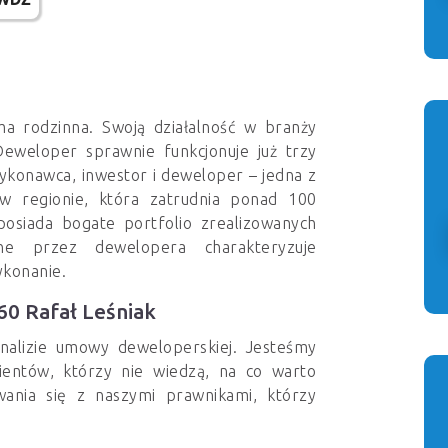
ma rodzinna. Swoją działalność w branży
eweloper sprawnie funkcjonuje już trzy
konawca, inwestor i deweloper – jedna z
 w regionie, która zatrudnia ponad 100
posiada bogate portfolio zrealizowanych
wane przez dewelopera charakteryzuje
ykonanie.
0 Rafał Leśniak
alizie umowy deweloperskiej. Jesteśmy
ientów, którzy nie wiedzą, na co warto
ania się z naszymi prawnikami, którzy