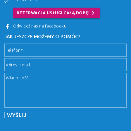
chevron_right
REZERWACJA USŁUGI CAŁĄ DOBĘ!
Odwiedź nas na Facebooku!
JAK JESZCZE MOŻEMY CI POMÓC?