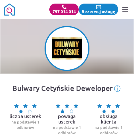
797 014 014
Rezerwuj usługę
ⓘ
Bulwary Cetyńskie Deweloper
Infor
liczba usterek
powaga
obsługa
usterek
klienta
na podstawie 1
odbiorów
na podstawie 1
na podstawie 1
odbiorów
odbiorów