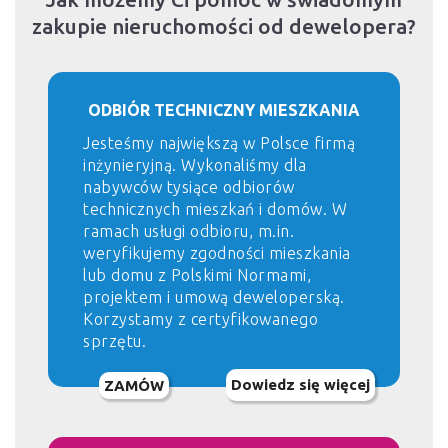
zakupie nieruchomości od dewelopera?
ODBIÓR TECHNICZNY MIESZKANIA
Jesteśmy największą w Polsce firmą
inżynieryjną. Wykonaliśmy dla
nabywców tysiące odbiorów
technicznych mieszkań i domów. W
ramach usługi odbioru, m.in.
weryfikujemy zgodności mieszkania
lub domu z Polskimi Normami,
projektem i umową deweloperską.
Korzystamy z certyfikowanego
sprzętu.
Dowiedz się więcej
ZAMÓW