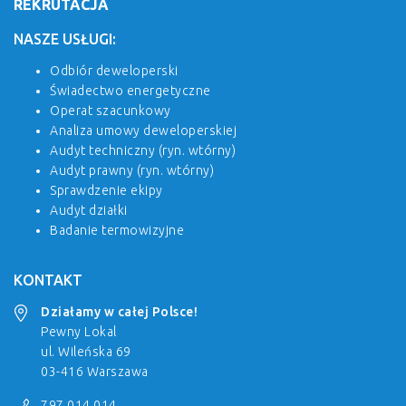
REKRUTACJA
NASZE USŁUGI:
Odbiór deweloperski
Świadectwo energetyczne
Operat szacunkowy
Analiza umowy deweloperskiej
Audyt techniczny (ryn. wtórny)
Audyt prawny (ryn. wtórny)
Sprawdzenie ekipy
Audyt działki
Badanie termowizyjne
KONTAKT
Działamy w całej Polsce!
Pewny Lokal
ul. Wileńska 69
03-416 Warszawa
797 014 014