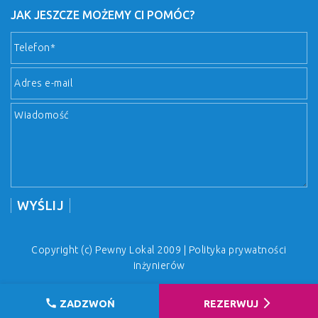
JAK JESZCZE MOŻEMY CI POMÓC?
Copyright (c) Pewny Lokal 2009 |
Polityka prywatności
inżynierów
call
arrow_forward_ios
ZADZWOŃ
REZERWUJ