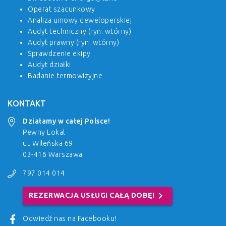
Operat szacunkowy
Analiza umowy deweloperskiej
Audyt techniczny (ryn. wtórny)
Audyt prawny (ryn. wtórny)
Sprawdzenie ekipy
Audyt działki
Badanie termowizyjne
KONTAKT
Działamy w całej Polsce!
Pewny Lokal
ul. Wileńska 69
03-416 Warszawa
797 014 014
chevron_right
REZERWACJA USŁUGI CAŁĄ DOBĘ!
Odwiedź nas na Facebooku!