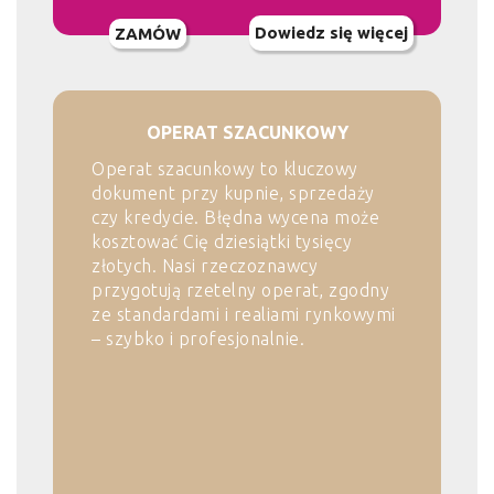
Dowiedz się więcej
ZAMÓW
OPERAT SZACUNKOWY
Operat szacunkowy to kluczowy
dokument przy kupnie, sprzedaży
czy kredycie. Błędna wycena może
kosztować Cię dziesiątki tysięcy
złotych. Nasi rzeczoznawcy
przygotują rzetelny operat, zgodny
ze standardami i realiami rynkowymi
– szybko i profesjonalnie.