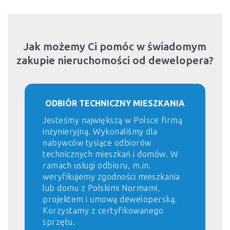
Jak możemy Ci pomóc w świadomym
zakupie nieruchomości od dewelopera?
ODBIÓR TECHNICZNY MIESZKANIA
Jesteśmy największą w Polsce firmą
inżynieryjną. Wykonaliśmy dla
nabywców tysiące odbiorów
technicznych mieszkań i domów. W
ramach usługi odbioru, m.in.
weryfikujemy zgodności mieszkania
lub domu z Polskimi Normami,
projektem i umową deweloperską.
Korzystamy z certyfikowanego
sprzętu.