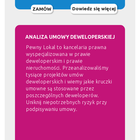
Dowiedz się więcej
ZAMÓW
ANALIZA UMOWY DEWELOPERSKIEJ
Pewny Lokal to kancelaria prawna
wyspecjalizowana w prawie
deweloperskim i prawie
nieruchomości. Przeanalizowaliśmy
tysiące projektów umów
deweloperskich i wiemy jakie kruczki
umowne są stosowane przez
poszczególnych deweloperów.
Uniknij niepotrzebnych ryzyk przy
podpisywaniu umowy.