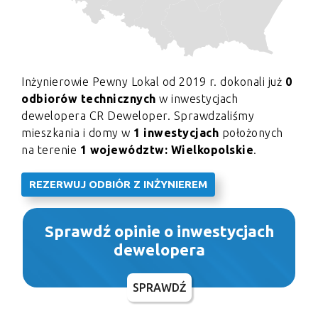
Inżynierowie Pewny Lokal od 2019 r. dokonali już
0
odbiorów technicznych
w inwestycjach
dewelopera CR Deweloper. Sprawdzaliśmy
mieszkania i domy w
1 inwestycjach
położonych
na terenie
1 województw: Wielkopolskie
.
REZERWUJ ODBIÓR Z INŻYNIEREM
Sprawdź opinie o inwestycjach
dewelopera
SPRAWDŹ