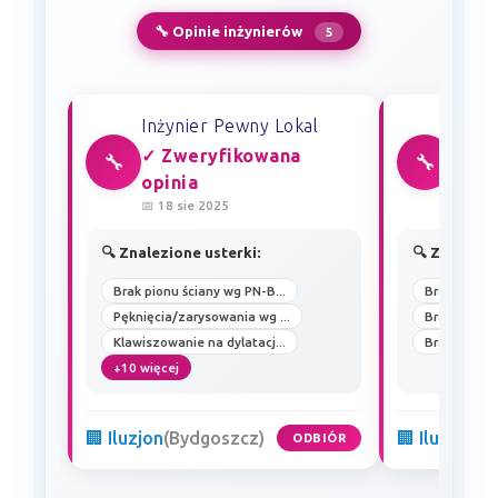
🔧 Opinie inżynierów
5
Inżynier Pewny Lokal
Inżyn
✓ Zweryfikowana
✓ Zw
🔧
🔧
opinia
opin
📅 18 sie 2025
📅 24 
🔍 Znalezione usterki:
🔍 Znalezio
Brak pionu ściany wg PN-B...
Brak płaszc
Pęknięcia/zarysowania wg ...
Brak płaszc
Klawiszowanie na dylatacj...
Brak pionu ś
+10 więcej
🏢 Iluzjon
(Bydgoszcz)
🏢 Iluzjon
(B
ODBIÓR