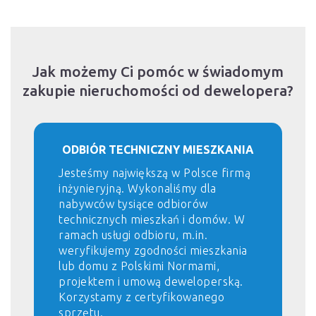
Jak możemy Ci pomóc w świadomym
zakupie nieruchomości od dewelopera?
ODBIÓR TECHNICZNY MIESZKANIA
Jesteśmy największą w Polsce firmą
inżynieryjną. Wykonaliśmy dla
nabywców tysiące odbiorów
technicznych mieszkań i domów. W
ramach usługi odbioru, m.in.
weryfikujemy zgodności mieszkania
lub domu z Polskimi Normami,
projektem i umową deweloperską.
Korzystamy z certyfikowanego
sprzętu.