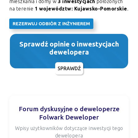
mieszkania i domy w
3 inwestycjach
położonych
na terenie
1 województw: Kujawsko-Pomorskie
.
REZERWUJ ODBIÓR Z INŻYNIEREM
Sprawdź opinie o inwestycjach
dewelopera
SPRAWDŹ
Forum dyskusyjne o deweloperze
Folwark Deweloper
Wpisy użytkowników dotyczące inwestycji tego
dewelopera