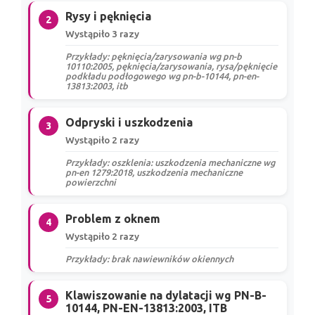
Rysy i pęknięcia
2
Wystąpiło 3 razy
Przykłady: pęknięcia/zarysowania wg pn-b
10110:2005, pęknięcia/zarysowania, rysa/pęknięcie
podkładu podłogowego wg pn-b-10144, pn-en-
13813:2003, itb
Odpryski i uszkodzenia
3
Wystąpiło 2 razy
Przykłady: oszklenia: uszkodzenia mechaniczne wg
pn-en 1279:2018, uszkodzenia mechaniczne
powierzchni
Problem z oknem
4
Wystąpiło 2 razy
Przykłady: brak nawiewników okiennych
Klawiszowanie na dylatacji wg PN-B-
5
10144, PN-EN-13813:2003, ITB