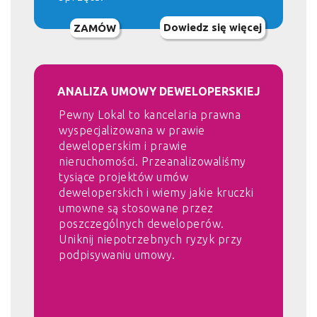
Dowiedz się więcej
ZAMÓW
ANALIZA UMOWY DEWELOPERSKIEJ
Pewny Lokal to kancelaria prawna
wyspecjalizowana w prawie
deweloperskim i prawie
nieruchomości. Przeanalizowaliśmy
tysiące projektów umów
deweloperskich i wiemy jakie kruczki
umowne są stosowane przez
poszczególnych deweloperów.
Uniknij niepotrzebnych ryzyk przy
podpisywaniu umowy.