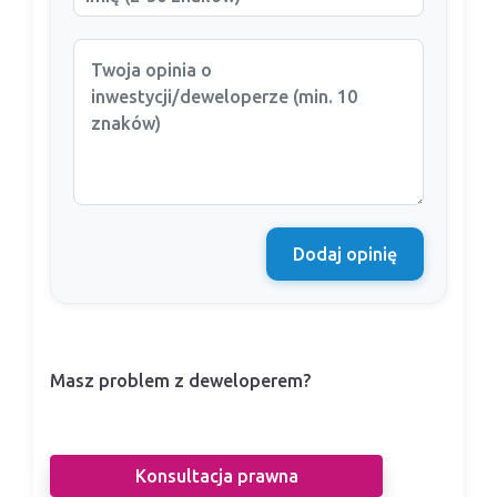
Dodaj opinię
Masz problem z deweloperem?
Nasi prawnicy pomogą Ci w sporze z
deweloperem.
Konsultacja prawna