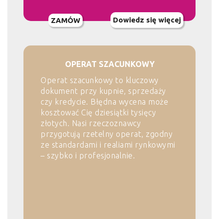
Dowiedz się więcej
ZAMÓW
OPERAT SZACUNKOWY
Operat szacunkowy to kluczowy
dokument przy kupnie, sprzedaży
czy kredycie. Błędna wycena może
kosztować Cię dziesiątki tysięcy
złotych. Nasi rzeczoznawcy
przygotują rzetelny operat, zgodny
ze standardami i realiami rynkowymi
– szybko i profesjonalnie.