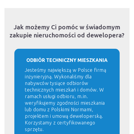
Jak możemy Ci pomóc w świadomym
zakupie nieruchomości od dewelopera?
ODBIÓR TECHNICZNY MIESZKANIA
Jesteśmy największą w Polsce firmą
inżynieryjną. Wykonaliśmy dla
nabywców tysiące odbiorów
technicznych mieszkań i domów. W
ramach usługi odbioru, m.in.
weryfikujemy zgodności mieszkania
lub domu z Polskimi Normami,
projektem i umową deweloperską.
Korzystamy z certyfikowanego
sprzętu.