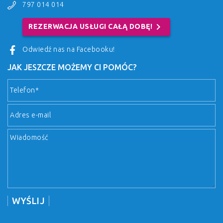
797 014 014
chevron_right
REZERWACJA USŁUGI CAŁĄ DOBĘ!
Odwiedź nas na Facebooku!
JAK JESZCZE MOŻEMY CI POMÓC?