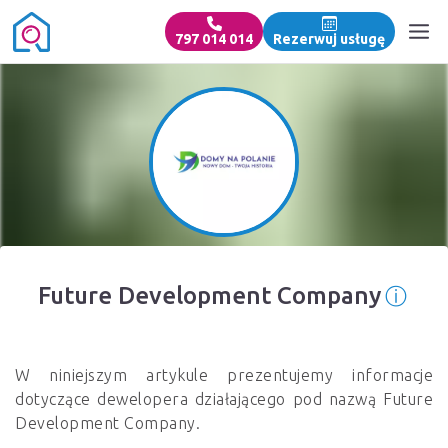
797 014 014
Rezerwuj usługę
ⓘ
Future Development Company
Info
W niniejszym artykule prezentujemy informacje
dotyczące dewelopera działającego pod nazwą Future
Development Company.