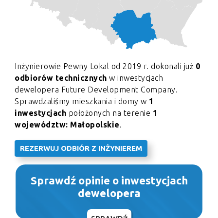
Inżynierowie Pewny Lokal od 2019 r. dokonali już
0
odbiorów technicznych
w inwestycjach
dewelopera Future Development Company.
Sprawdzaliśmy mieszkania i domy w
1
inwestycjach
położonych na terenie
1
województw: Małopolskie
.
REZERWUJ ODBIÓR Z INŻYNIEREM
Sprawdź opinie o inwestycjach
dewelopera