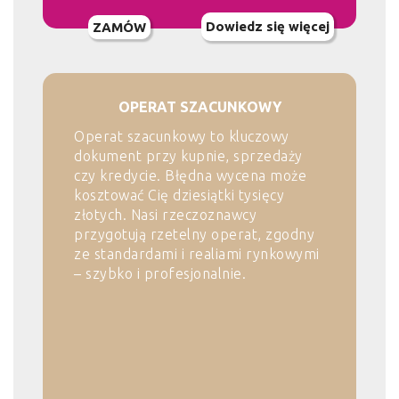
Dowiedz się więcej
ZAMÓW
OPERAT SZACUNKOWY
Operat szacunkowy to kluczowy
dokument przy kupnie, sprzedaży
czy kredycie. Błędna wycena może
kosztować Cię dziesiątki tysięcy
złotych. Nasi rzeczoznawcy
przygotują rzetelny operat, zgodny
ze standardami i realiami rynkowymi
– szybko i profesjonalnie.