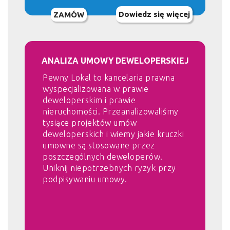
Dowiedz się więcej
ZAMÓW
ANALIZA UMOWY DEWELOPERSKIEJ
Pewny Lokal to kancelaria prawna
wyspecjalizowana w prawie
deweloperskim i prawie
nieruchomości. Przeanalizowaliśmy
tysiące projektów umów
deweloperskich i wiemy jakie kruczki
umowne są stosowane przez
poszczególnych deweloperów.
Uniknij niepotrzebnych ryzyk przy
podpisywaniu umowy.