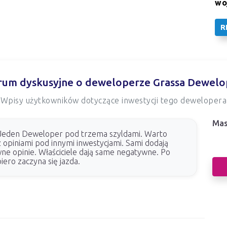
wo
R
rum dyskusyjne o deweloperze Grassa Dewelo
Wpisy użytkowników dotyczące inwestycji tego dewelopera
Mas
Nas
 Jeden Deweloper pod trzema szyldami. Warto
z opiniami pod innymi inwestycjami. Sami dodają
dew
ne opinie. Właściciele dają same negatywne. Po
iero zaczyna się jazda.