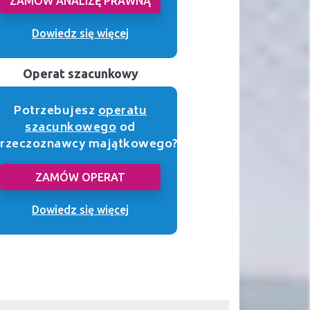
ZAMÓW ANALIZĘ PRAWNĄ
Dowiedz się więcej
Operat szacunkowy
Potrzebujesz
operatu
szacunkowego
od
rzeczoznawcy majątkowego?
ZAMÓW OPERAT
Dowiedz się więcej