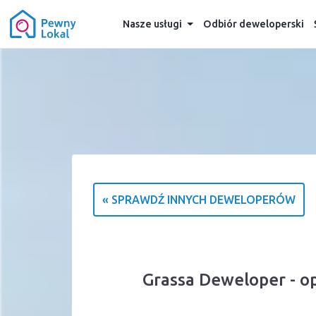
Nasze usługi
Odbiór deweloperski
« SPRAWDŹ INNYCH DEWELOPERÓW
Grassa Deweloper - o