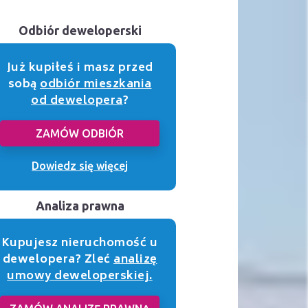
Odbiór deweloperski
Już kupiłeś i masz przed
sobą
odbiór mieszkania
od dewelopera
?
ZAMÓW ODBIÓR
Dowiedz się więcej
Analiza prawna
Kupujesz nieruchomość u
dewelopera? Zleć
analizę
umowy deweloperskiej.