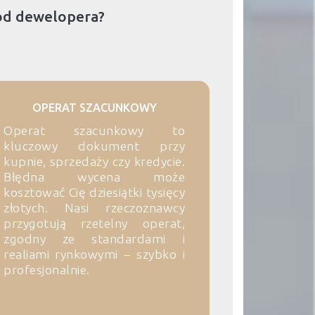
od dewelopera?
OPERAT SZACUNKOWY
Operat szacunkowy to
kluczowy dokument przy
kupnie, sprzedaży czy kredycie.
Błędna wycena może
kosztować Cię dziesiątki tysięcy
złotych. Nasi rzeczoznawcy
przygotują rzetelny operat,
zgodny ze standardami i
realiami rynkowymi – szybko i
profesjonalnie.