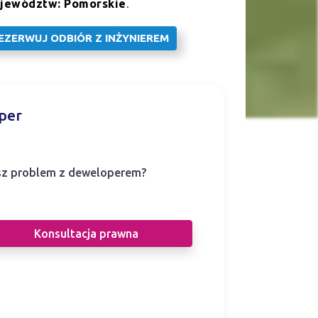
jewództw: Pomorskie
.
EZERWUJ ODBIÓR Z INŻYNIEREM
per
z problem z deweloperem?
i prawnicy pomogą Ci w sporze z
eloperem.
Konsultacja prawna