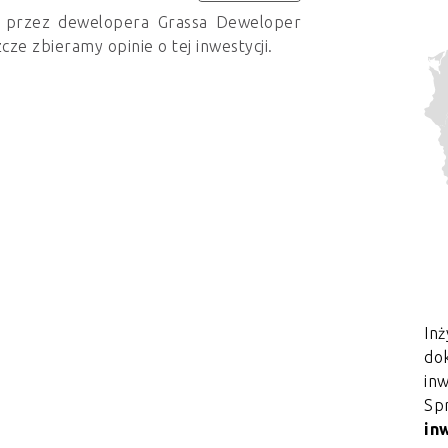
a przez dewelopera Grassa Deweloper
cze zbieramy opinie o tej inwestycji.
Inż
dok
in
Sp
in