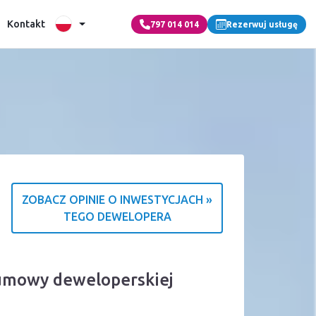
Kontakt
797 014 014
Rezerwuj usługę
ZOBACZ OPINIE O INWESTYCJACH »
TEGO DEWELOPERA
 o źródle ocen
 umowy deweloperskiej