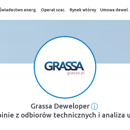
Świadectwo energ.
Operat szac.
Rynek wtórny
Umowa dewel.
ⓘ
Grassa Deweloper
Informacja
pinie z odbiorów technicznych i analiza