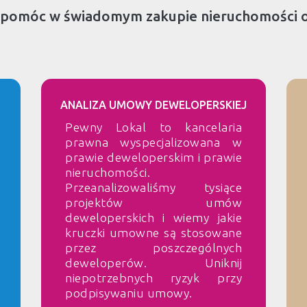
 pomóc w świadomym zakupie nieruchomości 
ANALIZA UMOWY DEWELOPERSKIEJ
Pewny Lokal to kancelaria
prawna wyspecjalizowana w
prawie deweloperskim i prawie
nieruchomości.
Przeanalizowaliśmy tysiące
projektów umów
deweloperskich i wiemy jakie
kruczki umowne są stosowane
przez poszczególnych
deweloperów. Uniknij
niepotrzebnych ryzyk przy
podpisywaniu umowy.