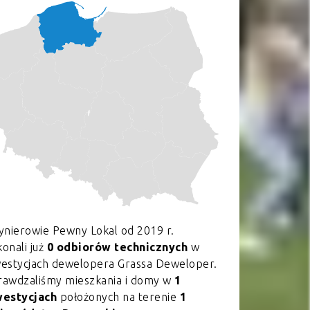
ynierowie Pewny Lokal od 2019 r.
onali już
0 odbiorów technicznych
w
westycjach dewelopera Grassa Deweloper.
rawdzaliśmy mieszkania i domy w
1
westycjach
położonych na terenie
1