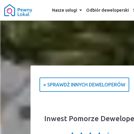
Nasze usługi
Odbiór deweloperski
« SPRAWDŹ INNYCH DEWELOPERÓW
Inwest Pomorze Deweloper 