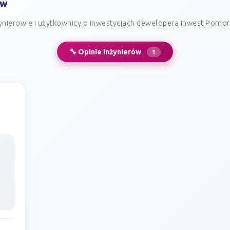
ów
ynierowie i użytkownicy o inwestycjach dewelopera Inwest Pomo
🔧 Opinie inżynierów
1