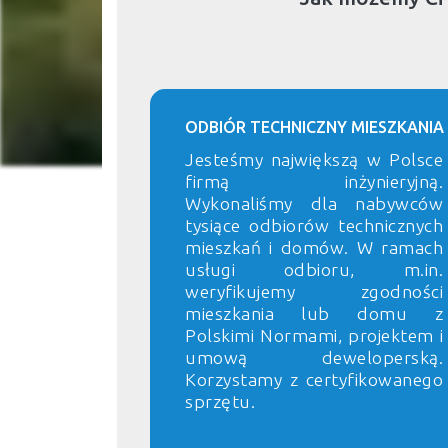
ODBIÓR TECHNICZNY MIESZKANIA
Jesteśmy największą w Polsce
firmą inżynieryjną.
Wykonaliśmy dla nabywców
tysiące odbiorów technicznych
mieszkań i domów. W ramach
usługi odbioru, m.in.
weryfikujemy zgodności
mieszkania lub domu z
Polskimi Normami, projektem i
umową deweloperską.
Korzystamy z certyfikowanego
sprzętu.