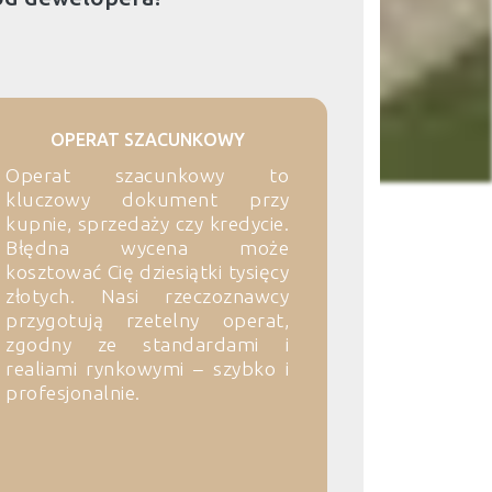
OPERAT SZACUNKOWY
Operat szacunkowy to
kluczowy dokument przy
kupnie, sprzedaży czy kredycie.
Błędna wycena może
kosztować Cię dziesiątki tysięcy
złotych. Nasi rzeczoznawcy
przygotują rzetelny operat,
zgodny ze standardami i
realiami rynkowymi – szybko i
profesjonalnie.