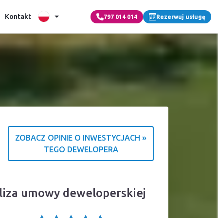
Kontakt
797 014 014
Rezerwuj usługę
ZOBACZ OPINIE O INWESTYCJACH »
TEGO DEWELOPERA
macja o źródle ocen
aliza umowy deweloperskiej