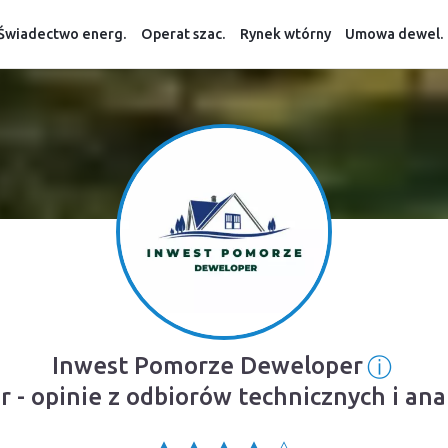
Świadectwo energ.
Operat szac.
Rynek wtórny
Umowa dewel.
ⓘ
Inwest Pomorze Deweloper
Infor
- opinie z odbiorów technicznych i an