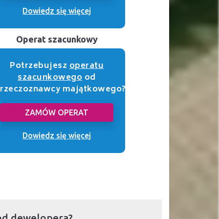
Dowiedz się więcej
Operat szacunkowy
Potrzebujesz
operatu
szacunkowego
od
rzeczoznawcy majątkowego?
ZAMÓW OPERAT
Dowiedz się więcej
od dewelopera?