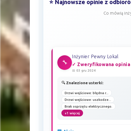
⭐ Najnowsze opinie z odbior
Co mówią inż
Inżynier Pewny Lokal
🔧
✓ Zweryfikowana opinia
📅 03 gru 2024
🔍 Znalezione usterki:
Drzwi wejściowe: błędna r...
Drzwi wejściowe: uszkodze...
Brak osprzętu elektrycznego.
+1 więcej