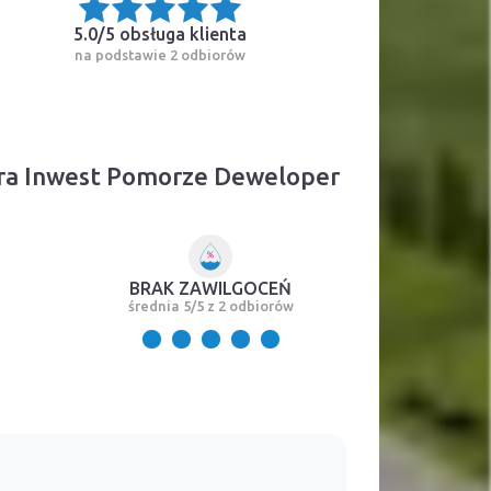
5.0/5
obsługa klienta
na podstawie 2 odbiorów
ra Inwest Pomorze Deweloper
BRAK ZAWILGOCEŃ
średnia 5/5 z 2 odbiorów