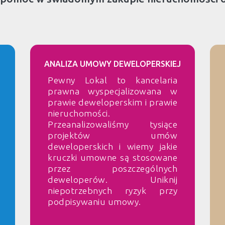
ANALIZA UMOWY DEWELOPERSKIEJ
Pewny Lokal to kancelaria
prawna wyspecjalizowana w
prawie deweloperskim i prawie
nieruchomości.
Przeanalizowaliśmy tysiące
projektów umów
deweloperskich i wiemy jakie
kruczki umowne są stosowane
przez poszczególnych
deweloperów. Uniknij
niepotrzebnych ryzyk przy
podpisywaniu umowy.