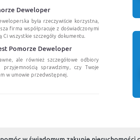
morze Deweloper
eweloperska była rzeczywiście korzystna,
asza firma współpracuje z doświadczonymi
ą Ci wszystkie szczegóły dokumentu.
west Pomorze Deweloper
rawne, ale również szczegółowe odbiory
 przyjemnością sprawdzimy, czy Twoje
ym w umowie przedwstępnej.
 pomóc w świadomym zakupie nieruchomości 