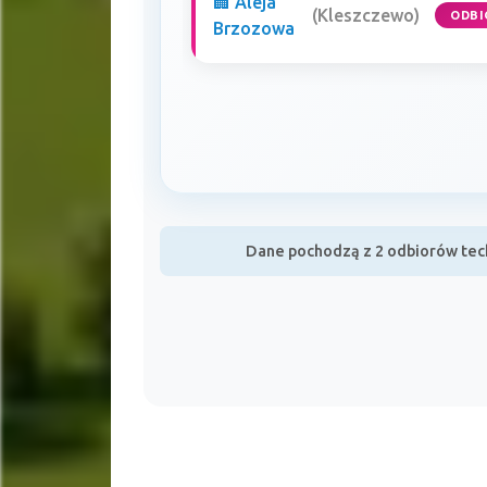
🏢 Aleja
(Kleszczewo)
ODBI
Brzozowa
Dane pochodzą z 2 odbiorów tech