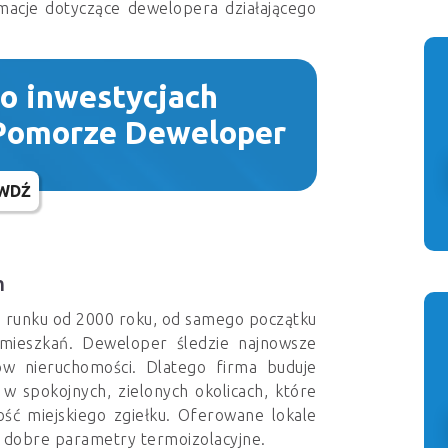
macje dotyczące dewelopera działającego
 o inwestycjach
 Pomorze Deweloper
WDŹ
m
 runku od 2000 roku, od samego początku
 mieszkań. Deweloper śledzie najnowsze
ów nieruchomości. Dlatego firma buduje
 spokojnych, zielonych okolicach, które
dość miejskiego zgiełku. Oferowane lokale
o dobre parametry termoizolacyjne.