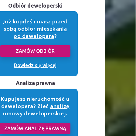
Odbiór deweloperski
Już kupiłeś i masz przed
sobą
odbiór mieszkania
od dewelopera
?
ZAMÓW ODBIÓR
Dowiedz się więcej
Analiza prawna
Kupujesz nieruchomość u
dewelopera? Zleć
analizę
umowy deweloperskiej.
ZAMÓW ANALIZĘ PRAWNĄ