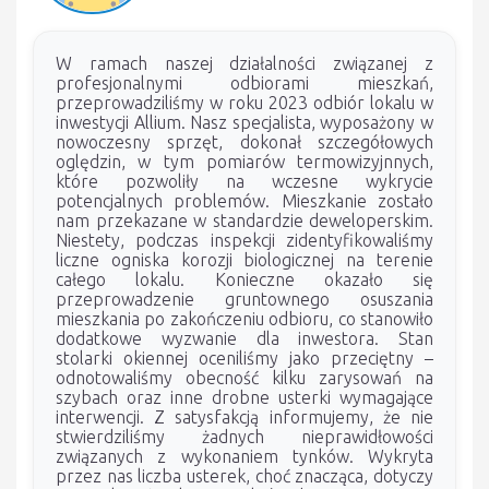
W ramach naszej działalności związanej z
profesjonalnymi odbiorami mieszkań,
przeprowadziliśmy w roku 2023 odbiór lokalu w
inwestycji Allium. Nasz specjalista, wyposażony w
nowoczesny sprzęt, dokonał szczegółowych
oględzin, w tym pomiarów termowizyjnnych,
które pozwoliły na wczesne wykrycie
potencjalnych problemów. Mieszkanie zostało
nam przekazane w standardzie deweloperskim.
Niestety, podczas inspekcji zidentyfikowaliśmy
liczne ogniska korozji biologicznej na terenie
całego lokalu. Konieczne okazało się
przeprowadzenie gruntownego osuszania
mieszkania po zakończeniu odbioru, co stanowiło
dodatkowe wyzwanie dla inwestora. Stan
stolarki okiennej oceniliśmy jako przeciętny –
odnotowaliśmy obecność kilku zarysowań na
szybach oraz inne drobne usterki wymagające
interwencji. Z satysfakcją informujemy, że nie
stwierdziliśmy żadnych nieprawidłowości
związanych z wykonaniem tynków. Wykryta
przez nas liczba usterek, choć znacząca, dotyczy