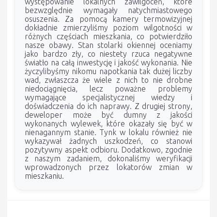
występowanie lokalnych zawilgoceń, które
bezwzględnie wymagały natychmiastowego
osuszenia. Za pomocą kamery termowizyjnej
dokładnie zmierzyliśmy poziom wilgotności w
różnych częściach mieszkania, co potwierdziło
nasze obawy. Stan stolarki okiennej oceniamy
jako bardzo zły, co niestety rzuca negatywne
światło na całą inwestycję i jakość wykonania. Nie
życzylibyśmy nikomu napotkania tak dużej liczby
wad, zwłaszcza że wiele z nich to nie drobne
niedociągnięcia, lecz poważne problemy
wymagające specjalistycznej wiedzy i
doświadczenia do ich naprawy. Z drugiej strony,
deweloper może być dumny z jakości
wykonanych wylewek, które okazały się być w
nienagannym stanie. Tynk w lokalu również nie
wykazywał żadnych uszkodzeń, co stanowi
pozytywny aspekt odbioru. Dodatkowo, zgodnie
z naszym zadaniem, dokonaliśmy weryfikacji
wprowadzonych przez lokatorów zmian w
mieszkaniu.