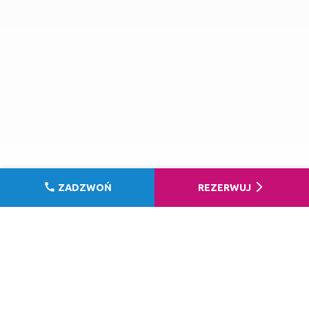
call
arrow_forward_ios
ZADZWOŃ
REZERWUJ