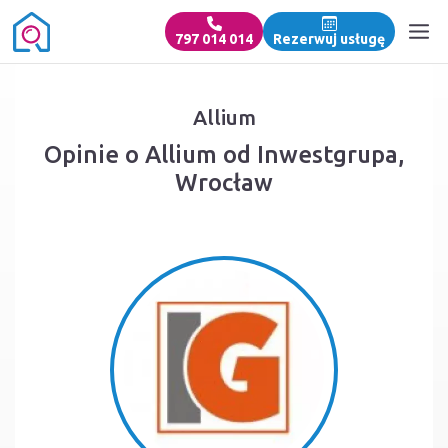
797 014 014
Rezerwuj usługę
Allium
Opinie o Allium od Inwestgrupa,
Wrocław