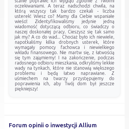
stanie poprawić ich wygląd zgodnie z Twoimi
oczekiwaniami. A teraz nadschodzi chwila, na
którą wszyscy tak bardzo czekali - liczba
usterek! Wiesz co? Mamy dla Ciebie wspaniałe
wieści! Zidentyfikowaliśmy jedynie jedną
wiadomość dotyczącą odbioru, co świadczy o
naszej doskonałej pracy. Cieszysz się tak samo
jak my? A co do wad... Chociaż było ich niewiele,
napotkaliśmy kilka drobnych usterek, które
wymagały pomocy fachowca i niewielkiego
wkładu finansowego. Nie martw się, z łatwością
się tym zająmiemy! I na zakończenie, podczas
radosnego odbioru mieszkania, odkryliśmy lekkie
wady na tynkach, które nie stanowią większego
problemu i będą łatwo naprawiane. Z
uśmiechem na twarzy przystępujemy do
poprawienia ich, aby Twój dom był jeszcze
piękniejszy!
Forum opinii o inwestycji Allium