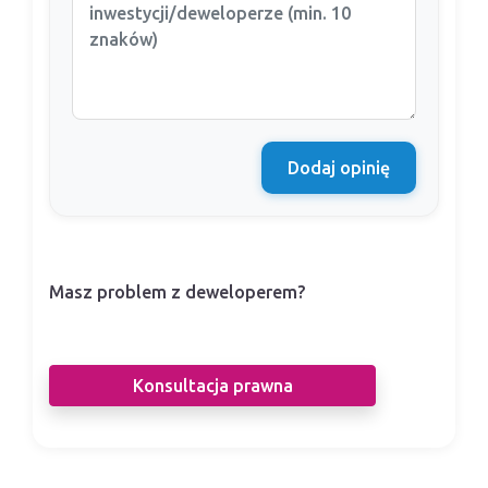
Dodaj opinię
Masz problem z deweloperem?
Nasi prawnicy pomogą Ci w sporze z
deweloperem.
Konsultacja prawna