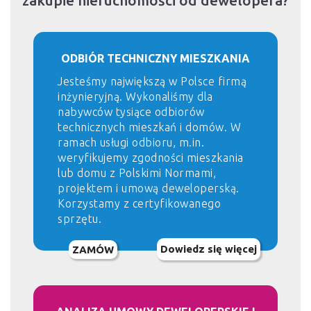
zakupie nieruchomości od dewelopera?
ODBIÓR TECHNICZNY MIESZKANIA
Jesteśmy największą w Polsce firmą
inżynieryjną. Wykonaliśmy dla
nabywców tysiące odbiorów
technicznych mieszkań i domów. W
ramach usługi odbioru, m.in.
weryfikujemy zgodności mieszkania
lub domu z Polskimi Normami,
projektem i umową deweloperską.
Korzystamy z certyfikowanego
sprzętu.
Dowiedz się więcej
ZAMÓW