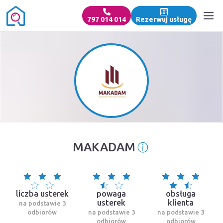
797 014 014
Rezerwuj usługę
ⓘ
MAKADAM
Informacja o ź
liczba usterek
powaga
obsługa
usterek
klienta
na podstawie 3
odbiorów
na podstawie 3
na podstawie 3
odbiorów
odbiorów