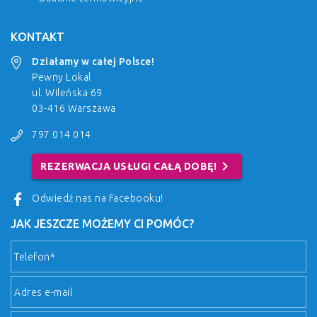
KONTAKT
Działamy w całej Polsce!
Pewny Lokal
ul. Wileńska 69
03-416 Warszawa
797 014 014
chevron_right
REZERWACJA USŁUGI CAŁĄ DOBĘ!
Odwiedź nas na Facebooku!
JAK JESZCZE MOŻEMY CI POMÓC?