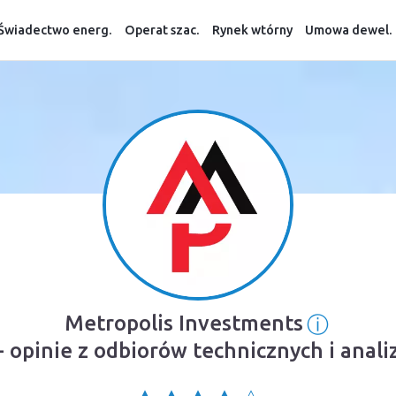
Świadectwo energ.
Operat szac.
Rynek wtórny
Umowa dewel.
ⓘ
Metropolis Investments
Informa
- opinie z odbiorów technicznych i anal