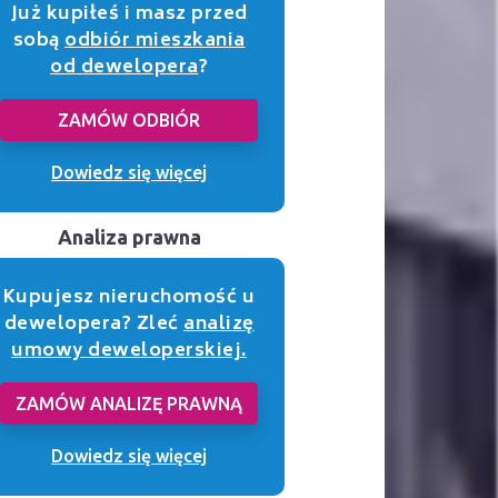
Już kupiłeś i masz przed
sobą
odbiór mieszkania
od dewelopera
?
ZAMÓW ODBIÓR
Dowiedz się więcej
Analiza prawna
Kupujesz nieruchomość u
dewelopera? Zleć
analizę
umowy deweloperskiej.
ZAMÓW ANALIZĘ PRAWNĄ
Dowiedz się więcej