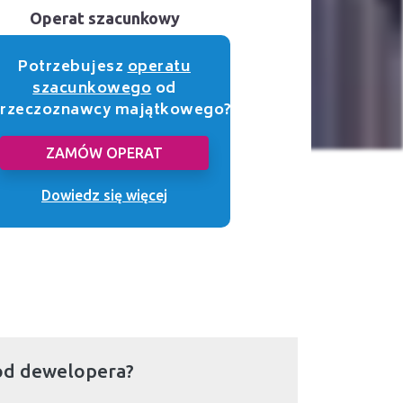
Operat szacunkowy
Potrzebujesz
operatu
szacunkowego
od
rzeczoznawcy majątkowego?
ZAMÓW OPERAT
Dowiedz się więcej
od dewelopera?