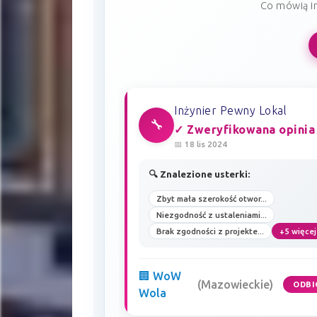
Co mówią in
Inżynier Pewny Lokal
🔧
✓ Zweryfikowana opinia
📅 18 lis 2024
🔍 Znalezione usterki:
Zbyt mała szerokość otwor...
Niezgodność z ustaleniami...
Brak zgodności z projekte...
+5 więcej
🏢 WoW
(Mazowieckie)
ODBI
Wola