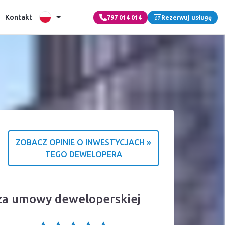
Kontakt
797 014 014
Rezerwuj usługę
ZOBACZ OPINIE O INWESTYCJACH »
TEGO DEWELOPERA
cja o źródle ocen
iza umowy deweloperskiej