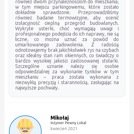
również dwóm przynależnościom do mieszkania,
w tym miejscu parkingowemu, które zostało
dokładnie sprawdzone. Przeprowadziliśmy
również badanie termowizyjne, aby ocenić
izolacyjność cieplną przegród budowlanych.
Wykryte usterki, choć wymagają uwagi i
profesjonalnego podejścia do ich naprawy, nie są
liczne, co można uznać za powód do
umiarkowanego zadowolenia. Z radością
odnotowujemy brak jakichkolwiek rys na szybach
oraz idealny stan ram okiennych, co świadczy o
bardzo wysokiej jakości zastosowanej stolarki.
Szczególne uznanie należy się osobie
odpowiedzialnej za wykonanie tynków w tym
mieszkaniu – praca została wykonana z
niezwykłą precyzją i starannością, zasługując na
najwyższe pochwały.
Mikołaj
Inżynier Pewny Lokal
kwiecień 2021