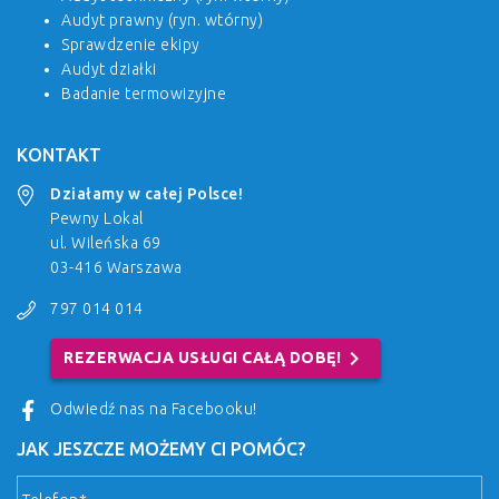
Audyt prawny (ryn. wtórny)
Sprawdzenie ekipy
Audyt działki
Badanie termowizyjne
KONTAKT
Działamy w całej Polsce!
Pewny Lokal
ul. Wileńska 69
03-416 Warszawa
797 014 014
chevron_right
REZERWACJA USŁUGI CAŁĄ DOBĘ!
Odwiedź nas na Facebooku!
JAK JESZCZE MOŻEMY CI POMÓC?