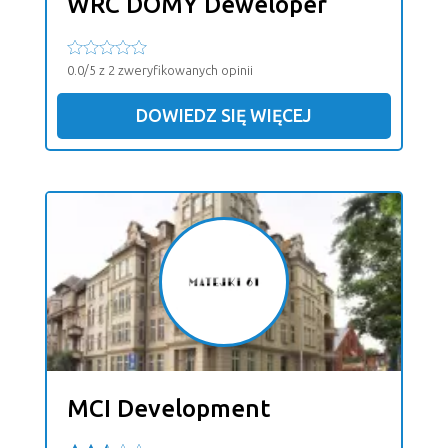
WRC DOMY Deweloper
0.0/5 z 2 zweryfikowanych opinii
DOWIEDZ SIĘ WIĘCEJ
MCI Development