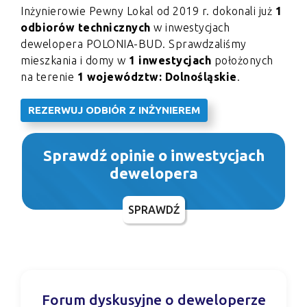
Inżynierowie Pewny Lokal od 2019 r. dokonali już
1
odbiorów technicznych
w inwestycjach
dewelopera POLONIA-BUD. Sprawdzaliśmy
mieszkania i domy w
1 inwestycjach
położonych
na terenie
1 województw: Dolnośląskie
.
REZERWUJ ODBIÓR Z INŻYNIEREM
Sprawdź opinie o inwestycjach
dewelopera
SPRAWDŹ
Forum dyskusyjne o deweloperze