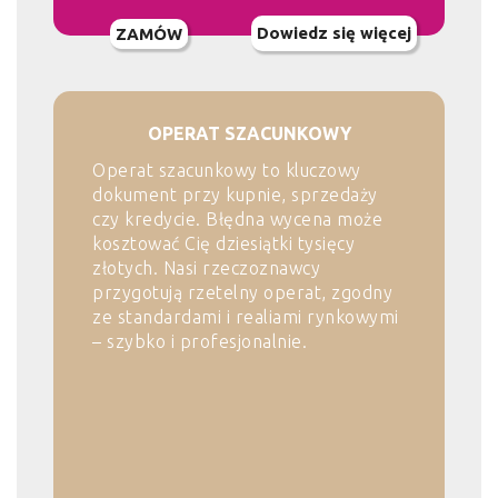
Dowiedz się więcej
ZAMÓW
OPERAT SZACUNKOWY
Operat szacunkowy to kluczowy
dokument przy kupnie, sprzedaży
czy kredycie. Błędna wycena może
kosztować Cię dziesiątki tysięcy
złotych. Nasi rzeczoznawcy
przygotują rzetelny operat, zgodny
ze standardami i realiami rynkowymi
– szybko i profesjonalnie.