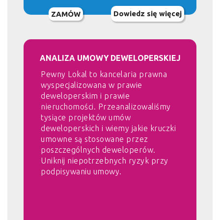
Dowiedz się więcej
ZAMÓW
ANALIZA UMOWY DEWELOPERSKIEJ
Pewny Lokal to kancelaria prawna
wyspecjalizowana w prawie
deweloperskim i prawie
nieruchomości. Przeanalizowaliśmy
tysiące projektów umów
deweloperskich i wiemy jakie kruczki
umowne są stosowane przez
poszczególnych deweloperów.
Uniknij niepotrzebnych ryzyk przy
podpisywaniu umowy.