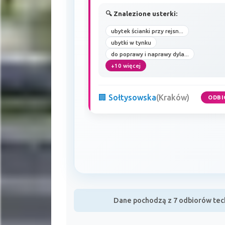
🔍 Znalezione usterki:
ubytek ścianki przy rejsn...
ubytki w tynku
do poprawy i naprawy dyla...
+10 więcej
🏢 Sołtysowska
(Kraków)
ODBI
Dane pochodzą z 7 odbiorów tech