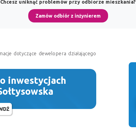
Chcesz uniknąć problemów przy odbiorze mieszkania?
Zamów odbiór z inżynierem
macje dotyczące dewelopera działającego
 o inwestycjach
Sołtysowska
WDŹ