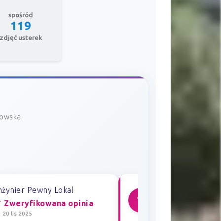
spośród
119
zdjęć usterek
sowska
nżynier Pewny Lokal
Inżynier Pewny Lo
🔧
 Zweryfikowana opinia
✓ Zweryfikowana
 20 lis 2025
📅 17 lis 2025