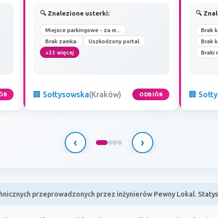
🔍 Znalezione usterki:
🔍 Znal
Miejsce parkingowe - za m...
Brak k
Brak zamka.
Uszkodzony portal.
Brak k
+33 więcej
Braki
🏢 Sołtysowska
(Kraków)
🏢 Sołt
ÓR
ODBIÓR
‹
›
nicznych przeprowadzonych przez inżynierów Pewny Lokal. Statyst