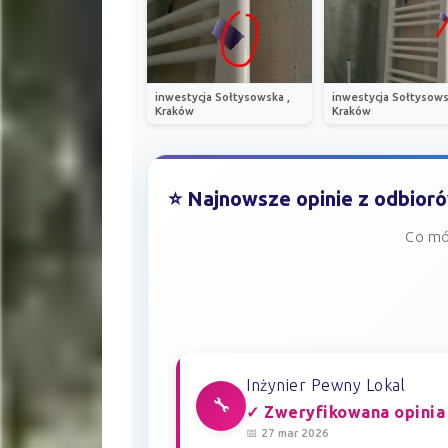
inwestycja Sołtysowska ,
inwestycja Sołtysows
Kraków
Kraków
⭐ Najnowsze opinie z odbior
Co mó
Inżynier Pewny Lokal
🔧
✓ Zweryfikowana opinia
📅 27 mar 2026