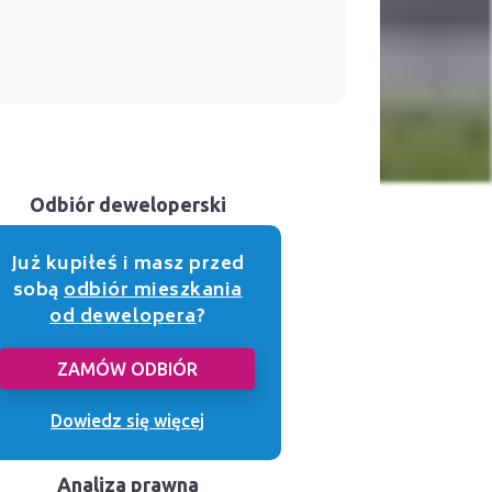
Odbiór deweloperski
Już kupiłeś i masz przed
sobą
odbiór mieszkania
od dewelopera
?
ZAMÓW ODBIÓR
Dowiedz się więcej
Analiza prawna