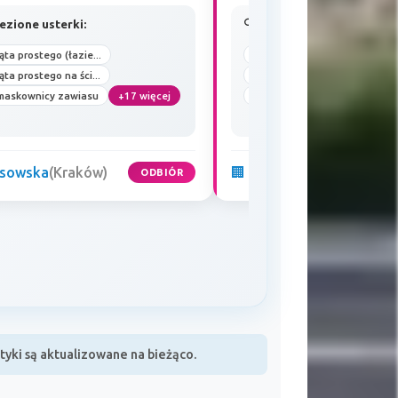
ezione usterki:
🔍 Znalezione usterki:
ąta prostego (łazie...
Brak kąta prostego.
ąta prostego na ści...
Uszkodzenie narożnika
 maskownicy zawiasu
+17 więcej
Wkładka do wymiany
+6 w
ysowska
(Kraków)
🏢 Sołtysowska
(Kraków)
ODBIÓR
yki są aktualizowane na bieżąco.