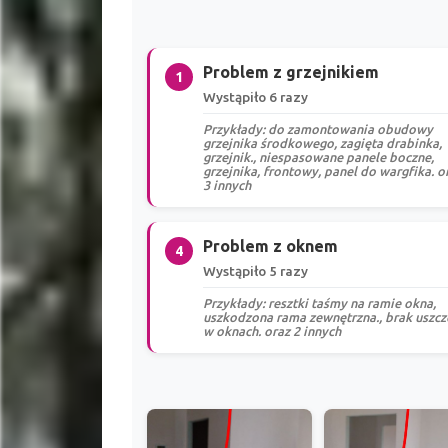
Problem z grzejnikiem
1
Wystąpiło 6 razy
Przykłady: do zamontowania obudowy
grzejnika środkowego, zagięta drabinka,
grzejnik., niespasowane panele boczne,
grzejnika, frontowy, panel do wargfika. o
3 innych
Problem z oknem
4
Wystąpiło 5 razy
Przykłady: resztki taśmy na ramie okna,
uszkodzona rama zewnętrzna., brak uszcz
w oknach. oraz 2 innych