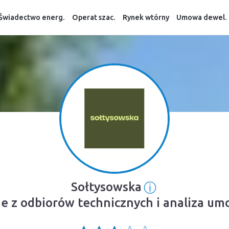
Świadectwo energ.
Operat szac.
Rynek wtórny
Umowa dewel.
ⓘ
Sołtysowska
Informacja o 
ie z odbiorów technicznych i analiza u