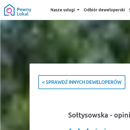
Nasze usługi
Odbiór deweloperski
« SPRAWDŹ INNYCH DEWELOPERÓW
Sołtysowska - opin