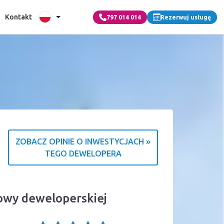
Kontakt
797 014 014
Rezerwuj usługę
ZOBACZ OPINIE O INWESTYCJACH »
TEGO DEWELOPERA
źródle ocen
mowy deweloperskiej