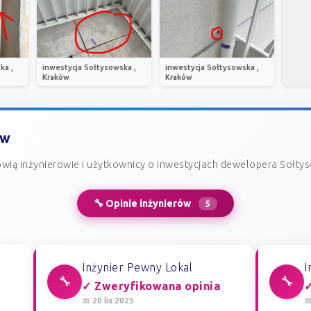
ka ,
inwestycja Sołtysowska ,
inwestycja Sołtysowska ,
Kraków
Kraków
ów
wią inżynierowie i użytkownicy o inwestycjach dewelopera Sołty
🔧 Opinie inżynierów
5
Inżynier Pewny Lokal
I
🔧
🔧
✓ Zweryfikowana opinia
✓
📅 20 lis 2025
