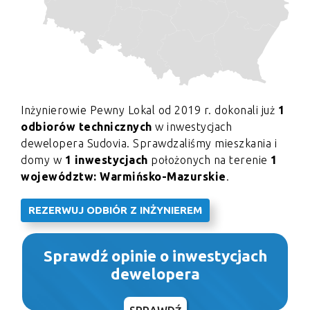
Inżynierowie Pewny Lokal od 2019 r. dokonali już
1
odbiorów technicznych
w inwestycjach
dewelopera Sudovia. Sprawdzaliśmy mieszkania i
domy w
1 inwestycjach
położonych na terenie
1
województw: Warmińsko-Mazurskie
.
REZERWUJ ODBIÓR Z INŻYNIEREM
Sprawdź opinie o inwestycjach
dewelopera