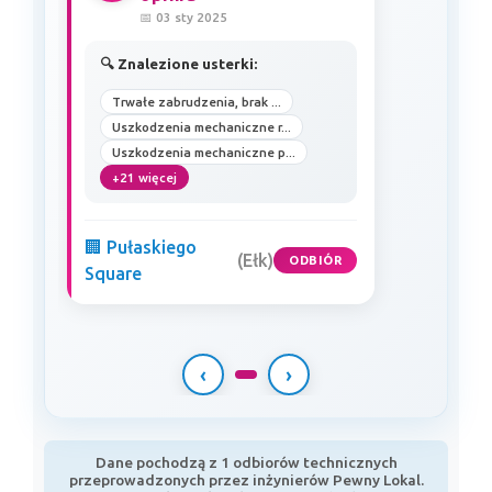
📅 03 sty 2025
🔍 Znalezione usterki:
Trwałe zabrudzenia, brak ...
Uszkodzenia mechaniczne r...
Uszkodzenia mechaniczne p...
+21 więcej
🏢 Pułaskiego
(Ełk)
ODBIÓR
Square
‹
›
Dane pochodzą z 1 odbiorów technicznych
przeprowadzonych przez inżynierów Pewny Lokal.