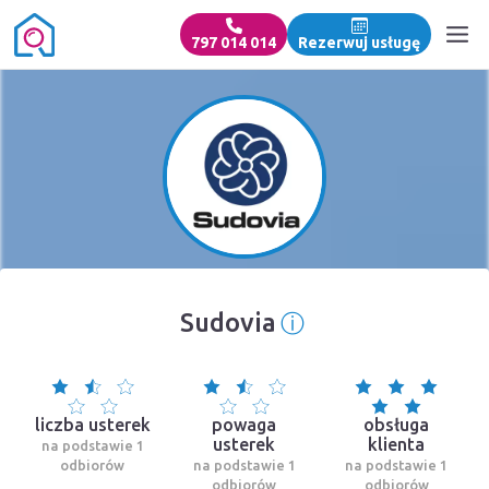
797 014 014
Rezerwuj usługę
ⓘ
Sudovia
Informacja o źró
liczba usterek
powaga
obsługa
usterek
klienta
na podstawie 1
odbiorów
na podstawie 1
na podstawie 1
odbiorów
odbiorów