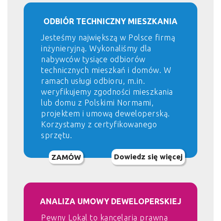
ODBIÓR TECHNICZNY MIESZKANIA
Jesteśmy największą w Polsce firmą
inżynieryjną. Wykonaliśmy dla
nabywców tysiące odbiorów
technicznych mieszkań i domów. W
ramach usługi odbioru, m.in.
weryfikujemy zgodności mieszkania
lub domu z Polskimi Normami,
projektem i umową deweloperską.
Korzystamy z certyfikowanego
sprzętu.
Dowiedz się więcej
ZAMÓW
ANALIZA UMOWY DEWELOPERSKIEJ
Pewny Lokal to kancelaria prawna