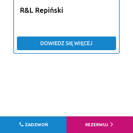
R&L Repiński
DOWIEDZ SIĘ WIĘCEJ
call
arrow_forward_ios
ZADZWOŃ
REZERWUJ