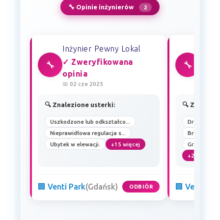
🔧 Opinie inżynierów
2
Inżynier Pewny Lokal
Inżyn
✓ Zweryfikowana
✓ Zw
🔧
🔧
opinia
opin
📅 02 cze 2025
📅 25 s
🔍 Znalezione usterki:
🔍 Znalezio
Uszkodzone lub odkształco...
Drzwi wejřci
Nieprawidłowa regulacja s...
Brak nawiew
Ubytek w elewacji.
+15 więcej
Grzejnik na
+22 więcej
🏢 Venti Park
(Gdańsk)
🏢 Venti Par
ODBIÓR