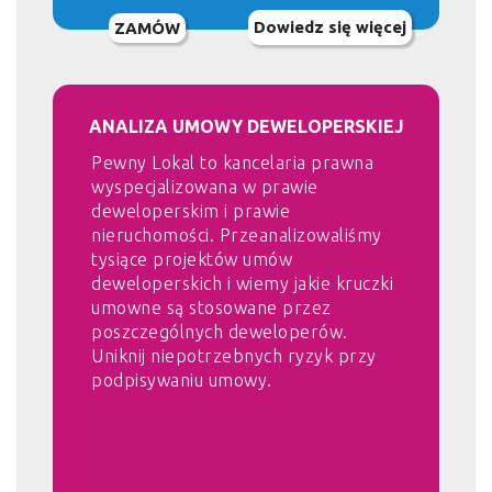
Dowiedz się więcej
ZAMÓW
ANALIZA UMOWY DEWELOPERSKIEJ
Pewny Lokal to kancelaria prawna
wyspecjalizowana w prawie
deweloperskim i prawie
nieruchomości. Przeanalizowaliśmy
tysiące projektów umów
deweloperskich i wiemy jakie kruczki
umowne są stosowane przez
poszczególnych deweloperów.
Uniknij niepotrzebnych ryzyk przy
podpisywaniu umowy.