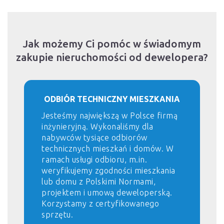
Jak możemy Ci pomóc w świadomym
zakupie nieruchomości od dewelopera?
ODBIÓR TECHNICZNY MIESZKANIA
Jesteśmy największą w Polsce firmą
inżynieryjną. Wykonaliśmy dla
nabywców tysiące odbiorów
technicznych mieszkań i domów. W
ramach usługi odbioru, m.in.
weryfikujemy zgodności mieszkania
lub domu z Polskimi Normami,
projektem i umową deweloperską.
Korzystamy z certyfikowanego
sprzętu.