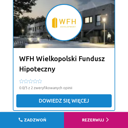
WFH Wielkopolski Fundusz
Hipoteczny
0.0/5 z 2 zweryfikowanych opinii
DOWIEDZ SIĘ WIĘCEJ
call
arrow_forward_ios
ZADZWOŃ
REZERWUJ