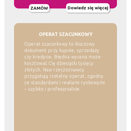
Dowiedz się więcej
ZAMÓW
OPERAT SZACUNKOWY
Operat szacunkowy to kluczowy
dokument przy kupnie, sprzedaży
czy kredycie. Błędna wycena może
kosztować Cię dziesiątki tysięcy
złotych. Nasi rzeczoznawcy
przygotują rzetelny operat, zgodny
ze standardami i realiami rynkowymi
– szybko i profesjonalnie.