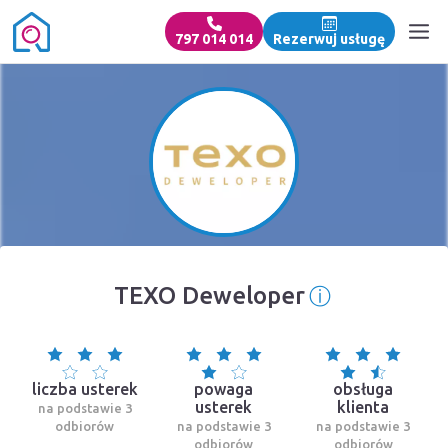
797 014 014
Rezerwuj usługę
ⓘ
TEXO Deweloper
Informacja 
liczba usterek
powaga
obsługa
usterek
klienta
na podstawie 3
odbiorów
na podstawie 3
na podstawie 3
odbiorów
odbiorów