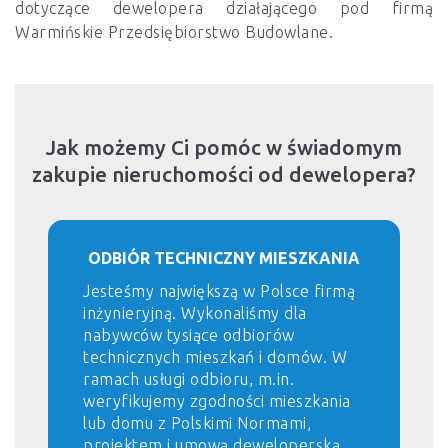
dotyczące dewelopera działającego pod firmą
Warmińskie Przedsiębiorstwo Budowlane.
Jak możemy Ci pomóc w świadomym
zakupie nieruchomości od dewelopera?
ODBIÓR TECHNICZNY MIESZKANIA
Jesteśmy największą w Polsce firmą
inżynieryjną. Wykonaliśmy dla
nabywców tysiące odbiorów
technicznych mieszkań i domów. W
ramach usługi odbioru, m.in.
weryfikujemy zgodności mieszkania
lub domu z Polskimi Normami,
projektem i umową deweloperską.