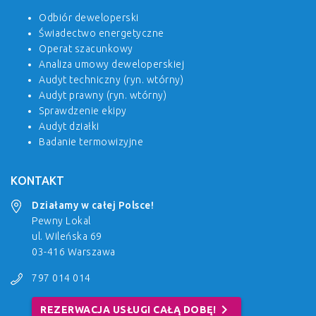
Odbiór deweloperski
Świadectwo energetyczne
Operat szacunkowy
Analiza umowy deweloperskiej
Audyt techniczny (ryn. wtórny)
Audyt prawny (ryn. wtórny)
Sprawdzenie ekipy
Audyt działki
Badanie termowizyjne
KONTAKT
Działamy w całej Polsce!
Pewny Lokal
ul. Wileńska 69
03-416 Warszawa
797 014 014
chevron_right
REZERWACJA USŁUGI CAŁĄ DOBĘ!