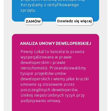
Korzystamy z certyfikowanego
sprzętu.
Dowiedz się więcej
ZAMÓW
ANALIZA UMOWY DEWELOPERSKIEJ
Pewny Lokal to kancelaria prawna
wyspecjalizowana w prawie
deweloperskim i prawie
nieruchomości. Przeanalizowaliśmy
tysiące projektów umów
deweloperskich i wiemy jakie kruczki
umowne są stosowane przez
poszczególnych deweloperów.
Uniknij niepotrzebnych ryzyk przy
podpisywaniu umowy.