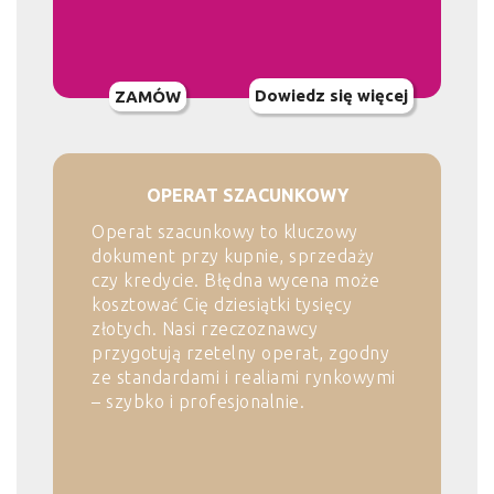
Dowiedz się więcej
ZAMÓW
OPERAT SZACUNKOWY
Operat szacunkowy to kluczowy
dokument przy kupnie, sprzedaży
czy kredycie. Błędna wycena może
kosztować Cię dziesiątki tysięcy
złotych. Nasi rzeczoznawcy
przygotują rzetelny operat, zgodny
ze standardami i realiami rynkowymi
– szybko i profesjonalnie.