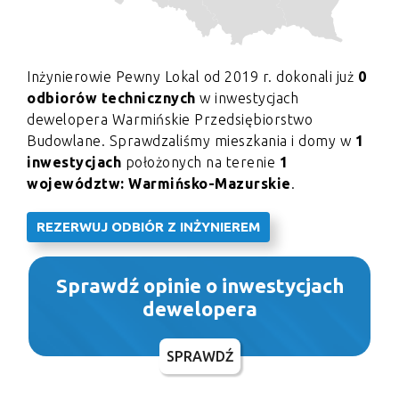
Inżynierowie Pewny Lokal od 2019 r. dokonali już
0
odbiorów technicznych
w inwestycjach
dewelopera Warmińskie Przedsiębiorstwo
Budowlane. Sprawdzaliśmy mieszkania i domy w
1
inwestycjach
położonych na terenie
1
województw: Warmińsko-Mazurskie
.
REZERWUJ ODBIÓR Z INŻYNIEREM
Sprawdź opinie o inwestycjach
dewelopera
SPRAWDŹ