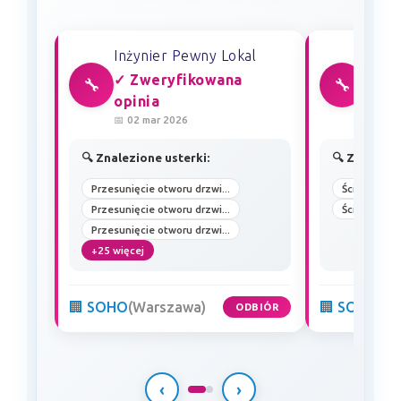
Inżynier Pewny Lokal
Inżyn
✓ Zweryfikowana
✓ Zw
🔧
🔧
opinia
opin
📅 02 mar 2026
📅 28 s
🔍 Znalezione usterki:
🔍 Znalezio
Przesunięcie otworu drzwi...
Ścianki dzia
Przesunięcie otworu drzwi...
Ściany nier
Przesunięcie otworu drzwi...
+25 więcej
🏢 SOHO
(Warszawa)
🏢 SOHO
(W
ODBIÓR
‹
›