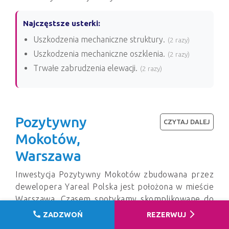
Najczęstsze usterki:
Uszkodzenia mechaniczne struktury.
(2 razy)
Uszkodzenia mechaniczne oszklenia.
(2 razy)
Trwałe zabrudzenia elewacji.
(2 razy)
Pozytywny
CZYTAJ DALEJ
Mokotów,
Warszawa
Inwestycja Pozytywny Mokotów zbudowana przez
dewelopera Yareal Polska jest położona w mieście
Warszawa. Czasem spotykamy skomplikowane do
usunięcia usterki. Obsługa klienta jest bardzo
call
arrow_forward_ios
ZADZWOŃ
REZERWUJ
dobra. Zazwyczaj w tej inwestycji lokale wydawane