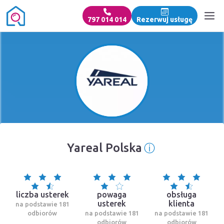
797 014 014
Rezerwuj usługę
ⓘ
Yareal Polska
Informacja o 
liczba usterek
powaga
obsługa
usterek
klienta
na podstawie 181
odbiorów
na podstawie 181
na podstawie 181
odbiorów
odbiorów