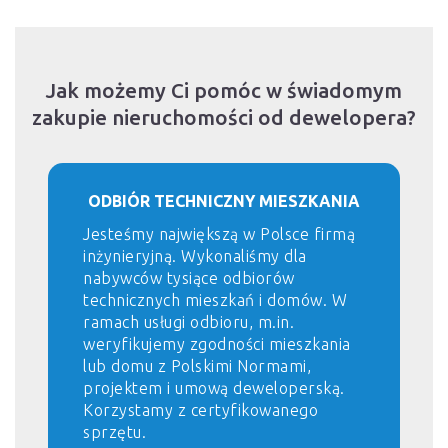
Jak możemy Ci pomóc w świadomym
zakupie nieruchomości od dewelopera?
ODBIÓR TECHNICZNY MIESZKANIA
Jesteśmy największą w Polsce firmą
inżynieryjną. Wykonaliśmy dla
nabywców tysiące odbiorów
technicznych mieszkań i domów. W
ramach usługi odbioru, m.in.
weryfikujemy zgodności mieszkania
lub domu z Polskimi Normami,
projektem i umową deweloperską.
Korzystamy z certyfikowanego
sprzętu.