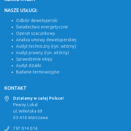
NASZE USŁUGI:
Odbiór deweloperski
Świadectwo energetyczne
Operat szacunkowy
Analiza umowy deweloperskiej
Audyt techniczny (ryn. wtórny)
Audyt prawny (ryn. wtórny)
Sprawdzenie ekipy
Audyt działki
Badanie termowizyjne
KONTAKT
Działamy w całej Polsce!
Pewny Lokal
ul. Wileńska 69
03-416 Warszawa
797 014 014