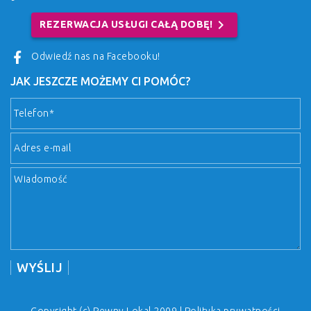
chevron_right
REZERWACJA USŁUGI CAŁĄ DOBĘ!
Odwiedź nas na Facebooku!
JAK JESZCZE MOŻEMY CI POMÓC?
Copyright (c) Pewny Lokal 2009 |
Polityka prywatności