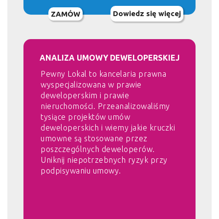
Dowiedz się więcej
ZAMÓW
ANALIZA UMOWY DEWELOPERSKIEJ
Pewny Lokal to kancelaria prawna
wyspecjalizowana w prawie
deweloperskim i prawie
nieruchomości. Przeanalizowaliśmy
tysiące projektów umów
deweloperskich i wiemy jakie kruczki
umowne są stosowane przez
poszczególnych deweloperów.
Uniknij niepotrzebnych ryzyk przy
podpisywaniu umowy.