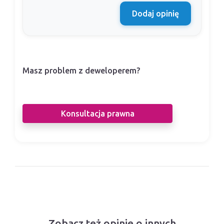
Dodaj opinię
Masz problem z deweloperem?
Nasi prawnicy pomogą Ci w sporze z
deweloperem.
Konsultacja prawna
Zobacz też opinie o innych