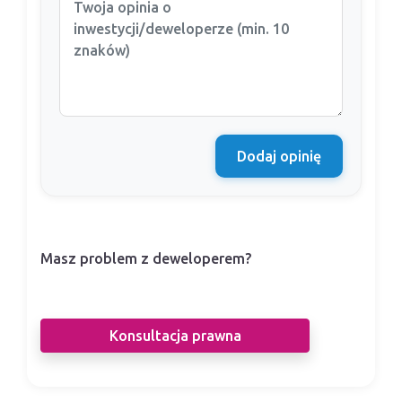
Dodaj opinię
Masz problem z deweloperem?
Nasi prawnicy pomogą Ci w sporze z
deweloperem.
Konsultacja prawna