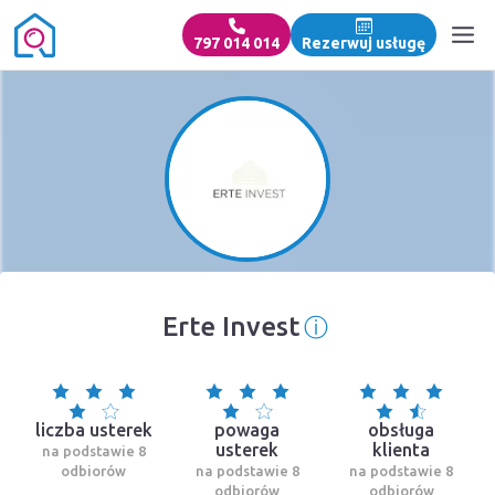
797 014 014
Rezerwuj usługę
ⓘ
Erte Invest
Informacja o ź
liczba usterek
powaga
obsługa
usterek
klienta
na podstawie 8
odbiorów
na podstawie 8
na podstawie 8
odbiorów
odbiorów