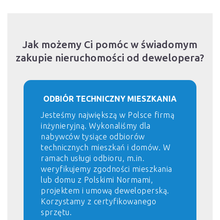
Jak możemy Ci pomóc w świadomym
zakupie nieruchomości od dewelopera?
ODBIÓR TECHNICZNY MIESZKANIA
Jesteśmy największą w Polsce firmą
inżynieryjną. Wykonaliśmy dla
nabywców tysiące odbiorów
technicznych mieszkań i domów. W
ramach usługi odbioru, m.in.
weryfikujemy zgodności mieszkania
lub domu z Polskimi Normami,
projektem i umową deweloperską.
Korzystamy z certyfikowanego
sprzętu.