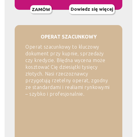
Dowiedz się więcej
ZAMÓW
OPERAT SZACUNKOWY
Operat szacunkowy to kluczowy
dokument przy kupnie, sprzedaży
czy kredycie. Błędna wycena może
kosztować Cię dziesiątki tysięcy
złotych. Nasi rzeczoznawcy
przygotują rzetelny operat, zgodny
ze standardami i realiami rynkowymi
– szybko i profesjonalnie.