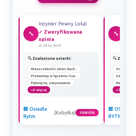
Inżynier Pewny Lokal
Inżyn
✓ Zweryfikowana
✓ Zw
🔧
🔧
opinia
opin
📅 28 lis 2025
📅 23 
🔍 Znalezione usterki:
🔍 Znalezio
Nieszczelnořci okien dach...
Oszklenia: 
Przewiewy w łączeniu řcia...
Uszkodzenia
Pęknięcia, zarysowania.
Nawietrzak: 
+6 więcej
+5 więcej
🏢 Osiedle
🏢 OSIEDLE
(Kobyłka)
ODBIÓR
Rytm
RYTM