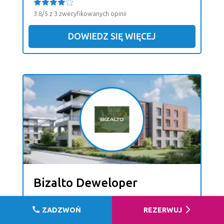
3.8/5 z 3 zweryfikowanych opinii
DOWIEDZ SIĘ WIĘCEJ
Bizalto Deweloper
call
arrow_forward_ios
ZADZWOŃ
REZERWUJ
0.0/5 z 2 zweryfikowanych opinii