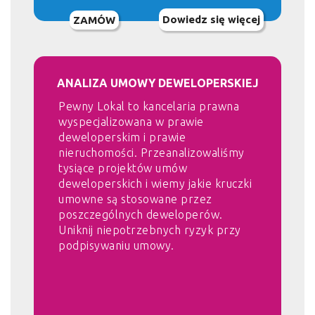
Dowiedz się więcej
ZAMÓW
ANALIZA UMOWY DEWELOPERSKIEJ
Pewny Lokal to kancelaria prawna
wyspecjalizowana w prawie
deweloperskim i prawie
nieruchomości. Przeanalizowaliśmy
tysiące projektów umów
deweloperskich i wiemy jakie kruczki
umowne są stosowane przez
poszczególnych deweloperów.
Uniknij niepotrzebnych ryzyk przy
podpisywaniu umowy.