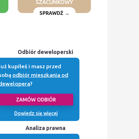
SZACUNKOWY
SPRAWDŹ →
Odbiór deweloperski
Już kupiłeś i masz przed
sobą
odbiór mieszkania od
dewelopera
?
ZAMÓW ODBIÓR
Dowiedz się więcej
Analiza prawna