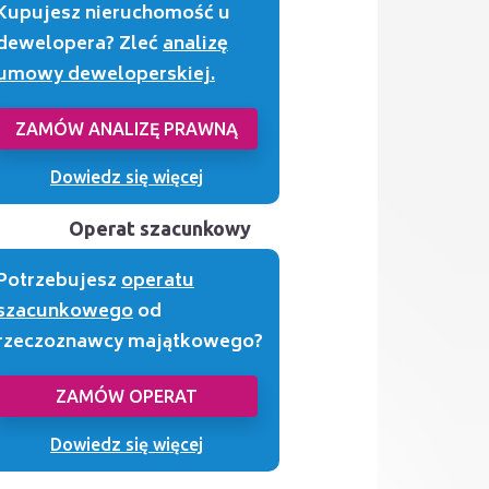
Kupujesz nieruchomość u
dewelopera? Zleć
analizę
umowy deweloperskiej.
ZAMÓW ANALIZĘ PRAWNĄ
Dowiedz się więcej
Operat szacunkowy
Potrzebujesz
operatu
szacunkowego
od
rzeczoznawcy majątkowego?
ZAMÓW OPERAT
Dowiedz się więcej