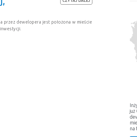
j,
CZYTAJ DALEJ
a przez dewelopera jest położona w mieście
inwestycji.
Inż
już
dew
mie
na 