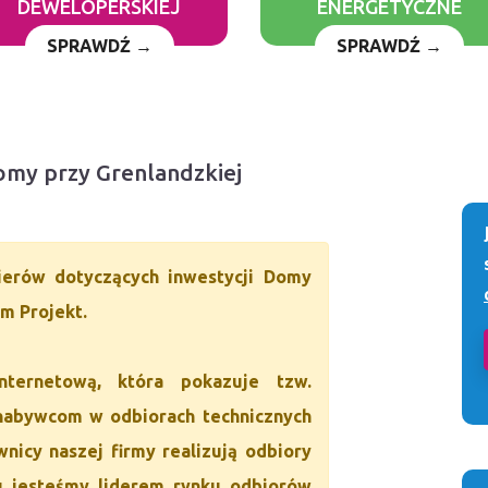
DEWELOPERSKIEJ
ENERGETYCZNE
SPRAWDŹ →
SPRAWDŹ →
Domy przy Grenlandzkiej
nierów dotyczących inwestycji Domy
m Projekt.
internetową, która pokazuje tzw.
nabywcom w odbiorach technicznych
nicy naszej firmy realizują odbiory
mu jesteśmy liderem rynku odbiorów