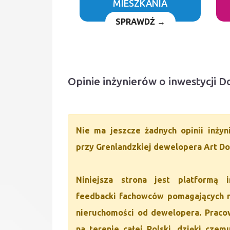
MIESZKANIA
SPRAWDŹ →
Opinie inżynierów o inwestycji 
Nie ma jeszcze żadnych opinii inży
przy Grenlandzkiej dewelopera Art Do
Niniejsza strona jest platformą 
feedbacki fachowców pomagających 
nieruchomości od dewelopera. Pracow
na terenie całej Polski, dzięki cze