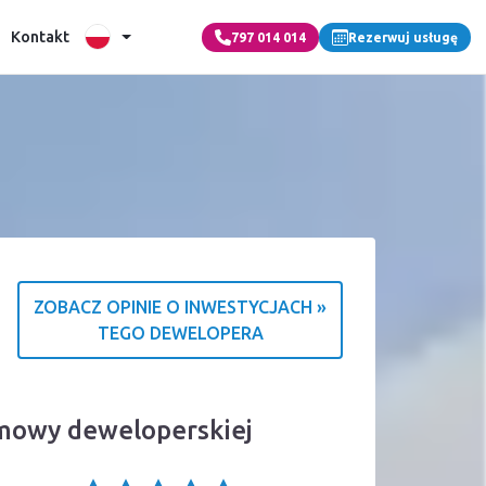
Kontakt
797 014 014
Rezerwuj usługę
ZOBACZ OPINIE O INWESTYCJACH »
TEGO DEWELOPERA
o źródle ocen
umowy deweloperskiej