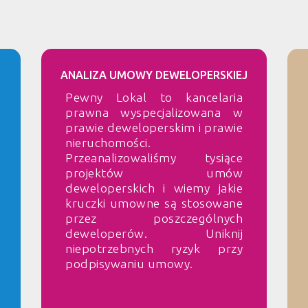
ANALIZA UMOWY DEWELOPERSKIEJ
Pewny Lokal to kancelaria
prawna wyspecjalizowana w
prawie deweloperskim i prawie
nieruchomości.
Przeanalizowaliśmy tysiące
projektów umów
deweloperskich i wiemy jakie
kruczki umowne są stosowane
przez poszczególnych
deweloperów. Uniknij
niepotrzebnych ryzyk przy
podpisywaniu umowy.