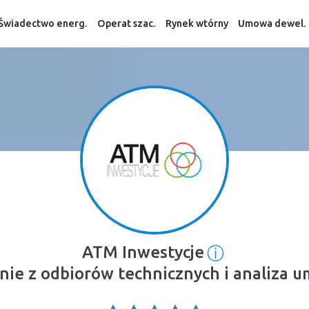
Świadectwo energ.
Operat szac.
Rynek wtórny
Umowa dewel.
ⓘ
ATM Inwestycje
Informacja 
inie z odbiorów technicznych i analiza 