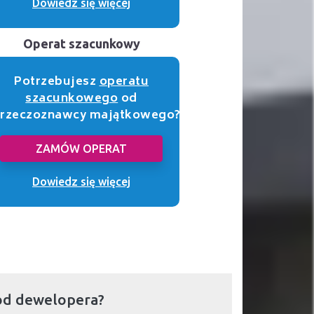
Dowiedz się więcej
Operat szacunkowy
Potrzebujesz
operatu
szacunkowego
od
rzeczoznawcy majątkowego?
ZAMÓW OPERAT
Dowiedz się więcej
od dewelopera?