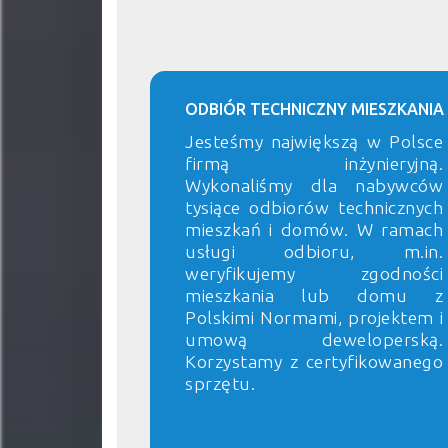
ODBIÓR TECHNICZNY MIESZKANIA
Jesteśmy największą w Polsce
firmą inżynieryjną.
Wykonaliśmy dla nabywców
tysiące odbiorów technicznych
mieszkań i domów. W ramach
usługi odbioru, m.in.
weryfikujemy zgodności
mieszkania lub domu z
Polskimi Normami, projektem i
umową deweloperską.
Korzystamy z certyfikowanego
sprzętu.