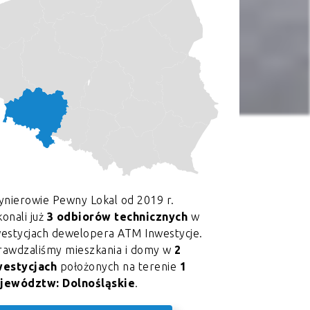
ynierowie Pewny Lokal od 2019 r.
onali już
3 odbiorów technicznych
w
westycjach dewelopera ATM Inwestycje.
rawdzaliśmy mieszkania i domy w
2
westycjach
położonych na terenie
1
jewództw: Dolnośląskie
.