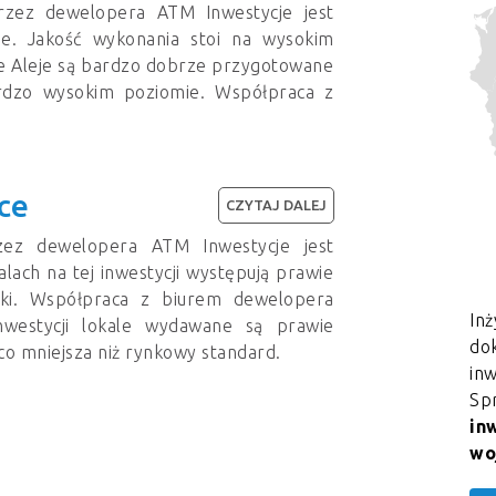
przez dewelopera ATM Inwestycje jest
ie. Jakość wykonania stoi na wysokim
tne Aleje są bardzo dobrze przygotowane
ardzo wysokim poziomie. Współpraca z
ce
CZYTAJ DALEJ
zez dewelopera ATM Inwestycje jest
lach na tej inwestycji występują prawie
rki. Współpraca z biurem dewelopera
Inż
inwestycji lokale wydawane są prawie
dok
co mniejsza niż rynkowy standard.
in
Sp
in
wo